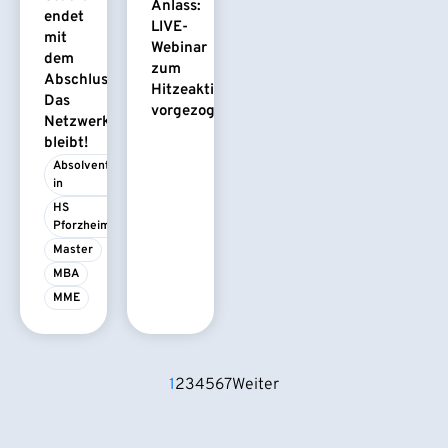
Anlass:
endet
LIVE-
mit
Webinar
dem
zum
Abschluss.
Hitzeaktionsplan
Das
vorgezogen
Netzwerk
bleibt!
Absolvent/-
in
HS 
Pforzheim
Master
MBA
MME
1
2
3
4
5
6
7
Weiter