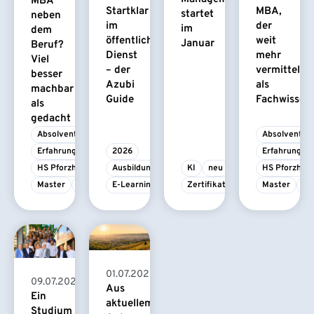
MBA
Startklar
MBA,
startet
neben
im
der
im
dem
öffentlichen
weit
Januar
Beruf?
Dienst
mehr
Viel
– der
vermittelt
besser
Azubi
als
machbar
Guide
Fachwissen
als
gedacht
Absolvent/-in
Absolvent/-i
Erfahrungsbericht
2026
Erfahrungsbe
HS Pforzheim
Ausbildung
KI
neu
HS Pforzhei
Master
MBA
E-Learning
Zertifikatskurs
Master
M
01.07.2026
09.07.2026
Aus
Ein
aktuellem
Studium