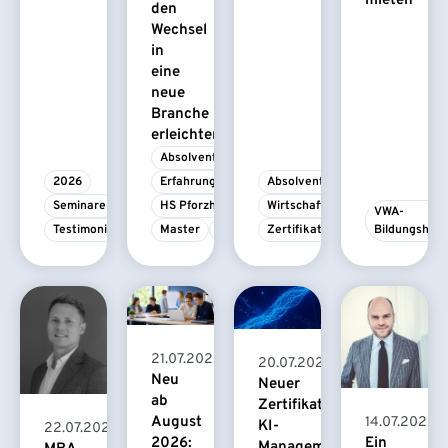
mieten
den
Wechsel
in
eine
neue
Branche
erleichtert
Absolvent/-in
2026
Erfahrungsbericht
Absolvent/-in
Seminare
HS Pforzheim
Wirtschaftspsychologie
VWA-
Testimonial
Master
MBA
Zertifikatskurs
Bildungshau
21.07.2026
20.07.2026
Neu
Neuer
ab
Zertifikatskurs
August
14.07.2026
KI-
22.07.2026
2026:
Ein
Management