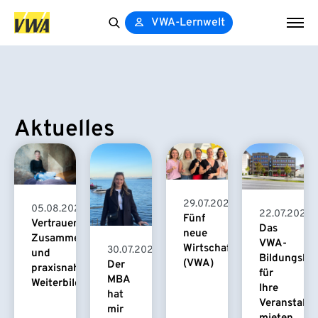
VWA-Lernwelt
Search
for:
Aktuelles
29.07.2026
05.08.2026
22.07.2026
Fünf
Vertrauensvolle
Das
neue
Zusammenarbeit
VWA-
Wirtschaftspsychologinnen
30.07.2026
und
Bildungsha
(VWA)
Der
praxisnahe
für
MBA
Weiterbildung
Ihre
hat
Veranstaltu
mir