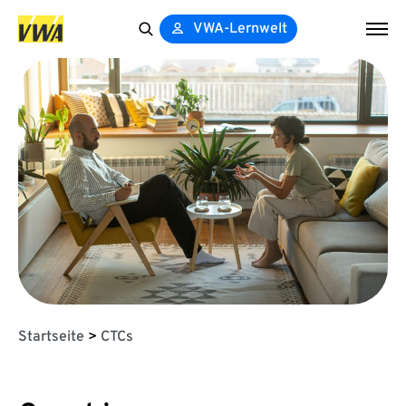
VWA-Lernwelt
Search
for:
Startseite
>
CTCs