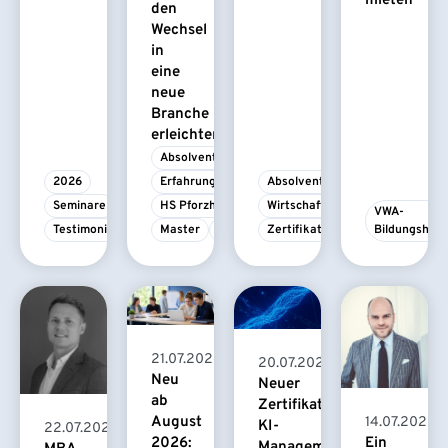
mieten
den
Wechsel
in
eine
neue
Branche
erleichtert
Absolvent/-in
2026
Erfahrungsbericht
Absolvent/-in
Seminare
HS Pforzheim
Wirtschaftspsychologie
VWA-
Testimonial
Master
MBA
Zertifikatskurs
Bildungshau
21.07.2026
20.07.2026
Neu
Neuer
ab
Zertifikatskurs
August
14.07.2026
KI-
22.07.2026
2026:
Ein
Management