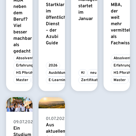
MBA
Startklar
MBA,
startet
neben
im
der
im
dem
öffentlichen
weit
Januar
Beruf?
Dienst
mehr
Viel
– der
vermittelt
besser
Azubi
als
machbar
Guide
Fachwissen
als
gedacht
Absolvent/-in
Absolvent/-i
Erfahrungsbericht
2026
Erfahrungsbe
HS Pforzheim
Ausbildung
KI
neu
HS Pforzhei
Master
MBA
E-Learning
Zertifikatskurs
Master
M
01.07.2026
09.07.2026
Aus
Ein
aktuellem
Studium