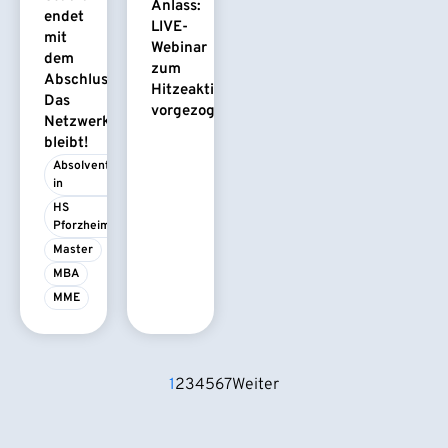
Anlass:
endet
LIVE-
mit
Webinar
dem
zum
Abschluss.
Hitzeaktionsplan
Das
vorgezogen
Netzwerk
bleibt!
Absolvent/-
in
HS 
Pforzheim
Master
MBA
MME
1
2
3
4
5
6
7
Weiter