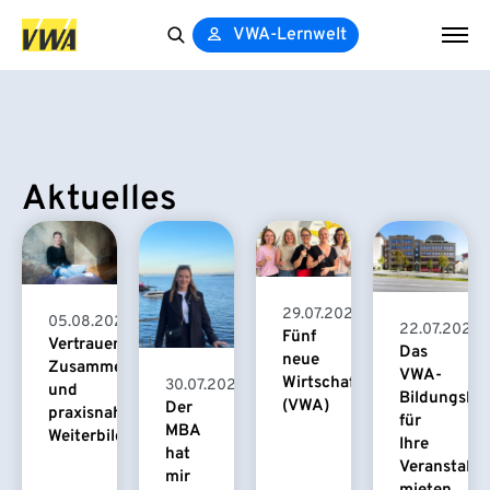
VWA-Lernwelt
Search
for:
Aktuelles
29.07.2026
05.08.2026
22.07.2026
Fünf
Vertrauensvolle
Das
neue
Zusammenarbeit
VWA-
Wirtschaftspsychologinnen
30.07.2026
und
Bildungsha
(VWA)
Der
praxisnahe
für
MBA
Weiterbildung
Ihre
hat
Veranstaltu
mir