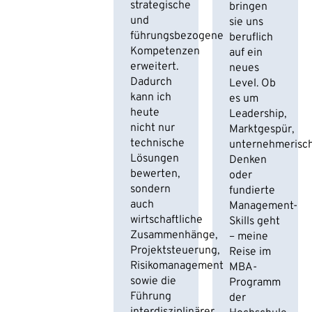
strategische
bringen
und
sie uns
führungsbezogene
beruflich
Kompetenzen
auf ein
erweitert.
neues
Dadurch
Level. Ob
kann ich
es um
heute
Leadership,
nicht nur
Marktgespür,
technische
unternehmerisc
Lösungen
Denken
bewerten,
oder
sondern
fundierte
auch
Management-
wirtschaftliche
Skills geht
Zusammenhänge,
– meine
Projektsteuerung,
Reise im
Risikomanagement
MBA-
sowie die
Programm
Führung
der