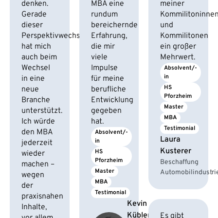
denken.
MBA eine
meiner
Gerade
rundum
Kommilitoninne
dieser
bereichernde
und
Perspektivwechsel
Erfahrung,
Kommilitonen
hat mich
die mir
ein großer
auch beim
viele
Mehrwert.
Wechsel
Impulse
Absolvent/-
in
in eine
für meine
HS 
neue
berufliche
Pforzheim
Branche
Entwicklung
Master
unterstützt.
gegeben
MBA
Ich würde
hat.
Testimonial
den MBA
Absolvent/-
Laura
in
jederzeit
Kusterer
HS 
wieder
Pforzheim
Beschaffung
machen –
Master
Automobilindustri
wegen
MBA
der
Testimonial
praxisnahen
Kevin
Inhalte,
Kübler
Es gibt