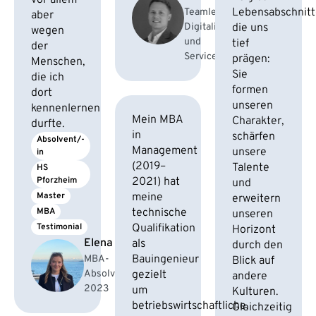
vor allem
Lebensabschnitt
Teamleiter
aber
Digitalisierung
die uns
wegen
und
tief
der
Services
prägen:
Menschen,
Sie
die ich
formen
dort
unseren
kennenlernen
Mein MBA
Charakter,
durfte.
in
schärfen
Absolvent/-
Management
unsere
in
(2019–
Talente
HS 
Pforzheim
2021) hat
und
Master
meine
erweitern
MBA
technische
unseren
Testimonial
Qualifikation
Horizont
Elena F.
als
durch den
Bauingenieur
MBA-
Blick auf
Absolventin
gezielt
andere
2023
um
Kulturen.
betriebswirtschaftliche,
Gleichzeitig