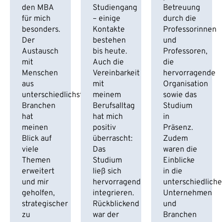
den MBA
Studiengang
Betreuung
für mich
– einige
durch die
besonders.
Kontakte
Professorinnen
Der
bestehen
und
Austausch
bis heute.
Professoren,
mit
Auch die
die
Menschen
Vereinbarkeit
hervorragende
aus
mit
Organisation
unterschiedlichsten
meinem
sowie das
Branchen
Berufsalltag
Studium
hat
hat mich
in
meinen
positiv
Präsenz.
Blick auf
überrascht:
Zudem
viele
Das
waren die
Themen
Studium
Einblicke
erweitert
ließ sich
in die
und mir
hervorragend
unterschiedlich
geholfen,
integrieren.
Unternehmen
strategischer
Rückblickend
und
zu
war der
Branchen