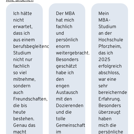
Alle ansehen
Ich hätte
Der MBA
Mein
nicht
hat mich
MBA-
erwartet,
fachlich
Studium
dass ich
und
an der
aus einem
persönlich
Hochschule
berufsbegleitenden
enorm
Pforzheim,
Studium
weitergebracht.
das ich
nicht nur
Besonders
2025
fachlich
geschätzt
erfolgreich
so viel
habe ich
abschloss,
mitnehme,
den
war eine
sondern
engen
sehr
auch
Austausch
bereichernde
Freundschaften,
mit den
Erfahrung.
die bis
Dozierenden
Besonders
heute
und die
überzeugt
bestehen.
tolle
haben
Genau das
Gemeinschaft
mich die
macht
im
persönliche