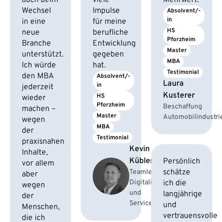
auch beim
viele
Mehrwert.
Wechsel
Impulse
Absolvent/-
in
in eine
für meine
HS 
neue
berufliche
Pforzheim
Branche
Entwicklung
Master
unterstützt.
gegeben
MBA
Ich würde
hat.
Testimonial
den MBA
Absolvent/-
Laura
in
jederzeit
Kusterer
HS 
wieder
Pforzheim
Beschaffung
machen –
Master
Automobilindustri
wegen
MBA
der
Testimonial
praxisnahen
Kevin
Inhalte,
Kübler
Persönlich
vor allem
schätze
Teamleiter
aber
Digitalisierung
ich die
wegen
und
langjährige
der
Services
und
Menschen,
vertrauensvolle
die ich