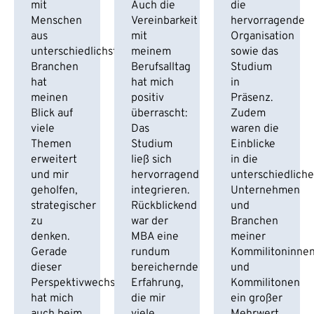
mit
Auch die
die
Menschen
Vereinbarkeit
hervorragende
aus
mit
Organisation
unterschiedlichsten
meinem
sowie das
Branchen
Berufsalltag
Studium
hat
hat mich
in
meinen
positiv
Präsenz.
Blick auf
überrascht:
Zudem
viele
Das
waren die
Themen
Studium
Einblicke
erweitert
ließ sich
in die
und mir
hervorragend
unterschiedlich
geholfen,
integrieren.
Unternehmen
strategischer
Rückblickend
und
zu
war der
Branchen
denken.
MBA eine
meiner
Gerade
rundum
Kommilitoninne
dieser
bereichernde
und
Perspektivwechsel
Erfahrung,
Kommilitonen
hat mich
die mir
ein großer