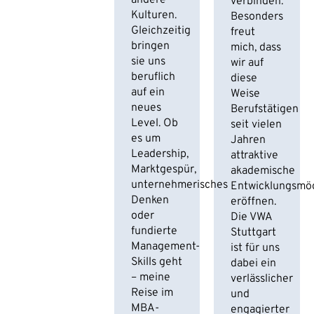
andere
verbinden.
Kulturen.
Besonders
Gleichzeitig
freut
bringen
mich, dass
sie uns
wir auf
beruflich
diese
auf ein
Weise
neues
Berufstätigen
Level. Ob
seit vielen
es um
Jahren
Leadership,
attraktive
Marktgespür,
akademische
unternehmerisches
Entwicklungsmög
Denken
eröffnen.
oder
Die VWA
fundierte
Stuttgart
Management-
ist für uns
Skills geht
dabei ein
– meine
verlässlicher
Reise im
und
MBA-
engagierter