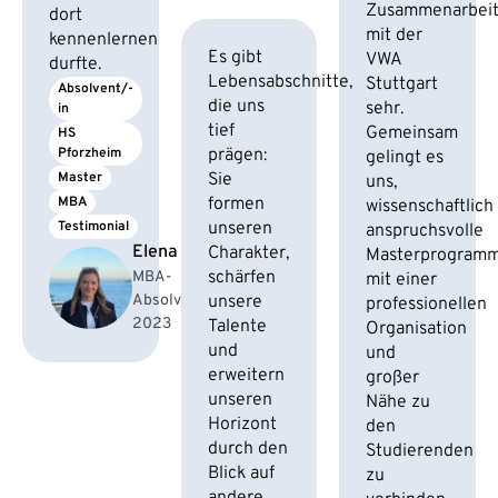
Zusammenarbei
dort
mit der
kennenlernen
Es gibt
VWA
durfte.
Lebensabschnitte,
Stuttgart
Absolvent/-
die uns
sehr.
in
tief
Gemeinsam
HS 
Pforzheim
prägen:
gelingt es
Master
Sie
uns,
MBA
formen
wissenschaftlich
Testimonial
unseren
anspruchsvolle
Elena F.
Charakter,
Masterprogram
schärfen
MBA-
mit einer
Absolventin
unsere
professionellen
2023
Talente
Organisation
und
und
erweitern
großer
unseren
Nähe zu
Horizont
den
durch den
Studierenden
Blick auf
zu