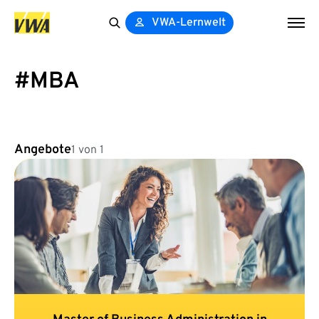
VWA-Lernwelt
Search
for:
#MBA
Angebote
1 von 1