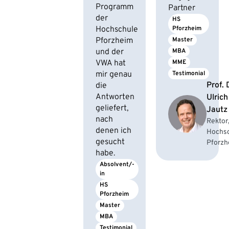
Programm
Partner
der
HS 
Hochschule
Pforzheim
Pforzheim
Master
und der
MBA
VWA hat
MME
mir genau
Testimonial
Prof. 
die
Antworten
Ulrich
geliefert,
Jautz
nach
Rektor
denen ich
Hochs
gesucht
Pforzh
habe.
Absolvent/-
in
HS 
Pforzheim
Master
MBA
Testimonial