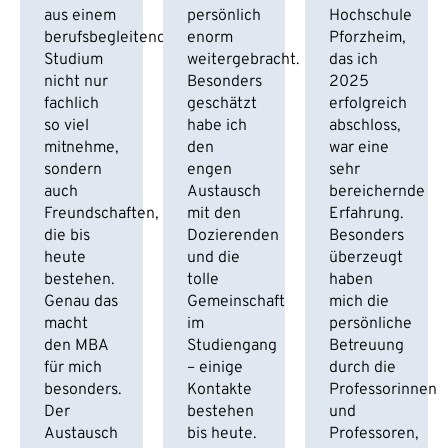
aus einem
persönlich
Hochschule
berufsbegleitenden
enorm
Pforzheim,
Studium
weitergebracht.
das ich
nicht nur
Besonders
2025
fachlich
geschätzt
erfolgreich
so viel
habe ich
abschloss,
mitnehme,
den
war eine
sondern
engen
sehr
auch
Austausch
bereichernde
Freundschaften,
mit den
Erfahrung.
die bis
Dozierenden
Besonders
heute
und die
überzeugt
bestehen.
tolle
haben
Genau das
Gemeinschaft
mich die
macht
im
persönliche
den MBA
Studiengang
Betreuung
für mich
– einige
durch die
besonders.
Kontakte
Professorinnen
Der
bestehen
und
Austausch
bis heute.
Professoren,