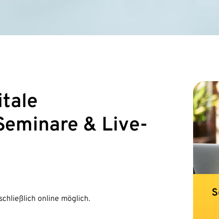
itale
Seminare & Live-
S
chließlich online möglich.