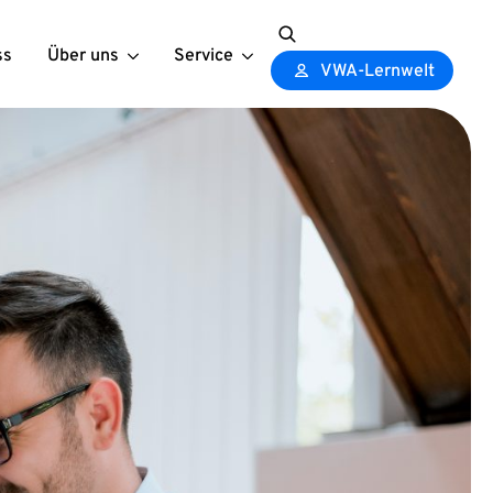
ss
Über uns
Service
Search
VWA-Lernwelt
for: