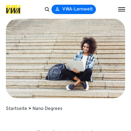
VWA-Lernwelt
Search
for:
Startseite
>
Nano Degrees