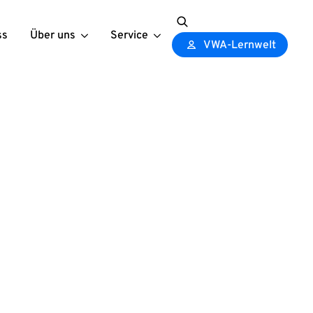
ss
Über uns
Service
Search
VWA-Lernwelt
for: