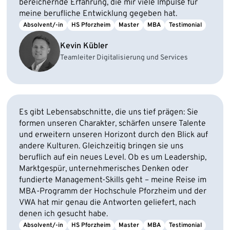
bereichernde Erfahrung, die mir viele Impulse für
meine berufliche Entwicklung gegeben hat.
Absolvent/-in
HS Pforzheim
Master
MBA
Testimonial
Kevin Kübler
Teamleiter Digitalisierung und Services
Es gibt Lebensabschnitte, die uns tief prägen: Sie
formen unseren Charakter, schärfen unsere Talente
und erweitern unseren Horizont durch den Blick auf
andere Kulturen. Gleichzeitig bringen sie uns
beruflich auf ein neues Level. Ob es um Leadership,
Marktgespür, unternehmerisches Denken oder
fundierte Management-Skills geht – meine Reise im
MBA-Programm der Hochschule Pforzheim und der
VWA hat mir genau die Antworten geliefert, nach
denen ich gesucht habe.
Absolvent/-in
HS Pforzheim
Master
MBA
Testimonial