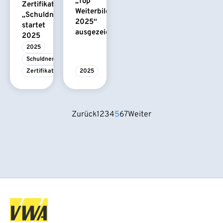
„Top
Zertifikatskurs
Weiterbildung
„Schuldnerberatung“
2025“
startet
ausgezeichnet
2025
2025
Schuldnerberatung
Zertifikatskurs
2025
Zurück
1
2
3
4
5
6
7
Weiter