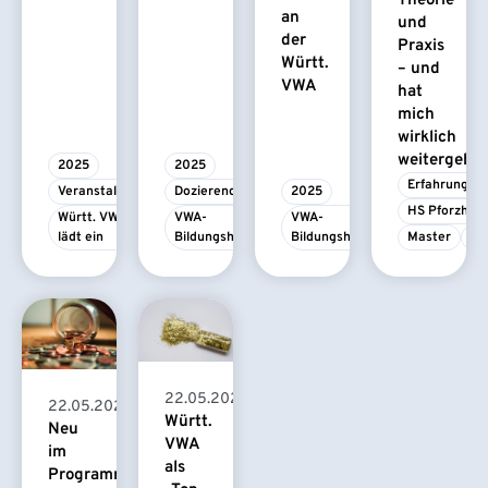
Theorie
an
und
der
Praxis
Württ.
– und
VWA
hat
mich
wirklich
weitergebra
2025
2025
Erfahrungsbe
Veranstaltung
Dozierende
2025
HS Pforzhei
Württ. VWA 
VWA-
VWA-
lädt ein
Bildungshaus
Bildungshaus
Master
M
22.05.2025
22.05.2025
Württ.
Neu
VWA
im
als
Programm: