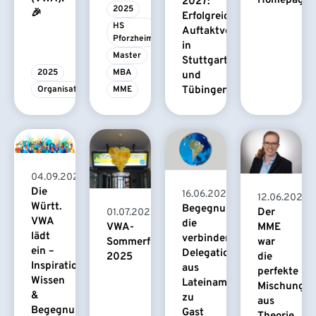
Homepage
2027:
2025
🎉
Erfolgreiche
HS 
Auftaktveranstaltungen
Pforzheim
in
Master
Stuttgart
2025
MBA
und
Organisationsassistenz
MME
Tübingen
04.09.2025
Die
16.06.2025
12.06.2025
Württ.
Begegnungen,
Der
01.07.2025
VWA
die
MME
VWA-
lädt
verbinden:
war
Sommerfest
ein –
Delegation
die
2025
Inspiration,
aus
perfekte
Wissen
Lateinamerika
Mischung
&
zu
aus
Begegnung
Gast