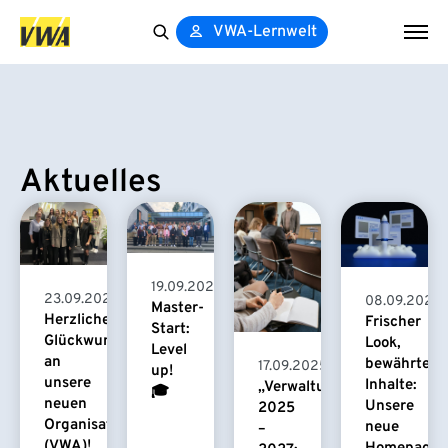
VWA-Lernwelt
Search
for:
Aktuelles
19.09.2025
23.09.2025
08.09.2025
Master-
Herzlichen
Frischer
Start:
Glückwunsch
Look,
Level
an
bewährte
17.09.2025
up!
unsere
Inhalte:
„Verwaltungsfachwirt/in“
🎓
neuen
Unsere
2025
Organisationsassistentinnen
neue
–
(VWA)!