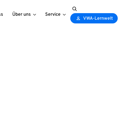
ss
Über uns
Service
Search
VWA-Lernwelt
for: