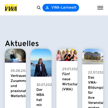
VWA-Lernwelt
Search
for:
Aktuelles
29.07.2026
05.08.2026
22.07.2026
Fünf
Vertrauensvolle
Das
neue
Zusammenarbeit
VWA-
Wirtschaftspsychologinnen
30.07.2026
und
Bildungsha
(VWA)
Der
praxisnahe
für
MBA
Weiterbildung
Ihre
hat
Veranstaltu
mir