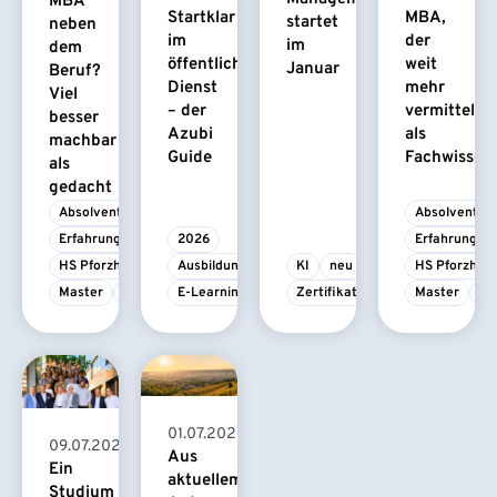
MBA
Startklar
MBA,
startet
neben
im
der
im
dem
öffentlichen
weit
Januar
Beruf?
Dienst
mehr
Viel
– der
vermittelt
besser
Azubi
als
machbar
Guide
Fachwissen
als
gedacht
Absolvent/-in
Absolvent/-i
Erfahrungsbericht
2026
Erfahrungsbe
HS Pforzheim
Ausbildung
KI
neu
HS Pforzhei
Master
MBA
E-Learning
Zertifikatskurs
Master
M
01.07.2026
09.07.2026
Aus
Ein
aktuellem
Studium