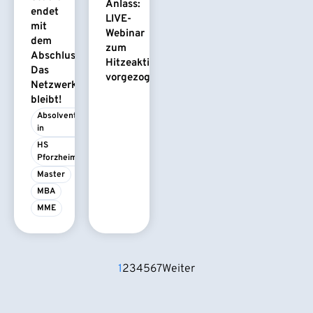
Anlass:
endet
LIVE-
mit
Webinar
dem
zum
Abschluss.
Hitzeaktionsplan
Das
vorgezogen
Netzwerk
bleibt!
Absolvent/-
in
HS 
Pforzheim
Master
MBA
MME
1
2
3
4
5
6
7
Weiter