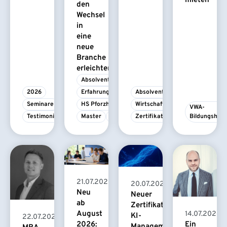
mieten
den
Wechsel
in
eine
neue
Branche
erleichtert
Absolvent/-in
2026
Erfahrungsbericht
Absolvent/-in
Seminare
HS Pforzheim
Wirtschaftspsychologie
VWA-
Testimonial
Master
MBA
Zertifikatskurs
Bildungshau
21.07.2026
20.07.2026
Neu
Neuer
ab
Zertifikatskurs
August
14.07.2026
KI-
22.07.2026
2026:
Ein
Management