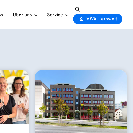
ss
Über uns
Service
Search
VWA-Lernwelt
for: