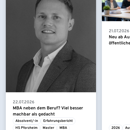
21.07.2026
Neu ab Au
öffentlich
22.07.2026
MBA neben dem Beruf? Viel besser
machbar als gedacht
Absolvent/-in
Erfahrungsbericht
HS Pforzheim
Master
MBA
2026
Au