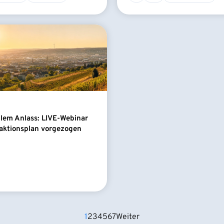
llem Anlass: LIVE-Webinar
aktionsplan vorgezogen
1
2
3
4
5
6
7
Weiter