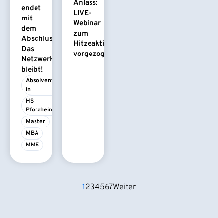
Anlass:
endet
LIVE-
mit
Webinar
dem
zum
Abschluss.
Hitzeaktionsplan
Das
vorgezogen
Netzwerk
bleibt!
Absolvent/-
in
HS 
Pforzheim
Master
MBA
MME
1
2
3
4
5
6
7
Weiter