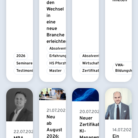
mieten
den
Wechsel
in
eine
neue
Branche
erleichtert
Absolvent/-in
2026
Erfahrungsbericht
Absolvent/-in
Seminare
HS Pforzheim
Wirtschaftspsychologie
VWA-
Testimonial
Master
MBA
Zertifikatskurs
Bildungshau
21.07.2026
20.07.2026
Neu
Neuer
ab
Zertifikatskurs
August
14.07.2026
KI-
22.07.2026
2026:
Ein
Management