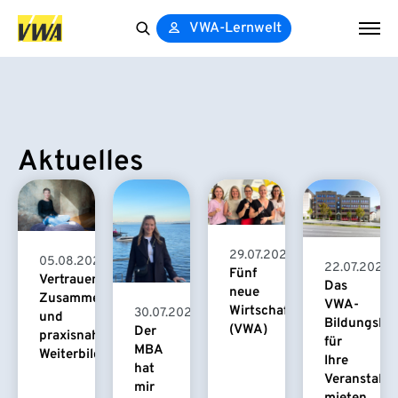
VWA-Lernwelt
Search
for:
Aktuelles
29.07.2026
05.08.2026
22.07.2026
Fünf
Vertrauensvolle
Das
neue
Zusammenarbeit
VWA-
Wirtschaftspsychologinnen
30.07.2026
und
Bildungsha
(VWA)
Der
praxisnahe
für
MBA
Weiterbildung
Ihre
hat
Veranstaltu
mir