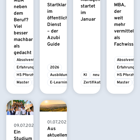
MBA
Startklar
MBA,
startet
neben
im
der
im
dem
öffentlichen
weit
Januar
Beruf?
Dienst
mehr
Viel
– der
vermittelt
besser
Azubi
als
machbar
Guide
Fachwissen
als
gedacht
Absolvent/-in
Absolvent/-i
Erfahrungsbericht
2026
Erfahrungsbe
HS Pforzheim
Ausbildung
KI
neu
HS Pforzhei
Master
MBA
E-Learning
Zertifikatskurs
Master
M
01.07.2026
09.07.2026
Aus
Ein
aktuellem
Studium