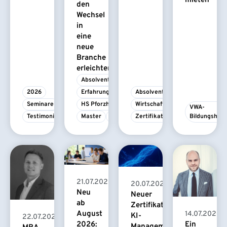
mieten
den
Wechsel
in
eine
neue
Branche
erleichtert
Absolvent/-in
2026
Erfahrungsbericht
Absolvent/-in
Seminare
HS Pforzheim
Wirtschaftspsychologie
VWA-
Testimonial
Master
MBA
Zertifikatskurs
Bildungshau
21.07.2026
20.07.2026
Neu
Neuer
ab
Zertifikatskurs
August
14.07.2026
KI-
22.07.2026
2026:
Ein
Management