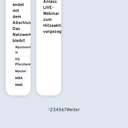
Anlass:
endet
LIVE-
mit
Webinar
dem
zum
Abschluss.
Hitzeaktionsplan
Das
vorgezogen
Netzwerk
bleibt!
Absolvent/-
in
HS 
Pforzheim
Master
MBA
MME
1
2
3
4
5
6
7
Weiter