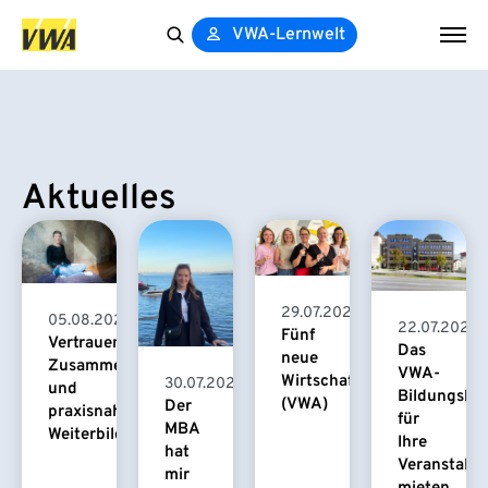
VWA-Lernwelt
Search
for:
Aktuelles
29.07.2026
05.08.2026
22.07.2026
Fünf
Vertrauensvolle
Das
neue
Zusammenarbeit
VWA-
Wirtschaftspsychologinnen
30.07.2026
und
Bildungsha
(VWA)
Der
praxisnahe
für
MBA
Weiterbildung
Ihre
hat
Veranstaltu
mir