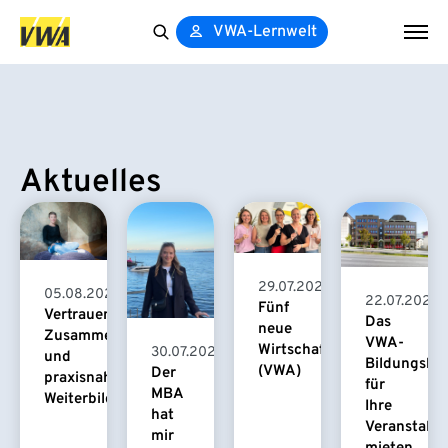
VWA-Lernwelt
Search
for:
Aktuelles
29.07.2026
05.08.2026
22.07.2026
Fünf
Vertrauensvolle
Das
neue
Zusammenarbeit
VWA-
Wirtschaftspsychologinnen
30.07.2026
und
Bildungsha
(VWA)
Der
praxisnahe
für
MBA
Weiterbildung
Ihre
hat
Veranstaltu
mir