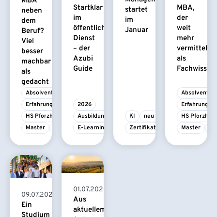
MBA
Startklar
MBA,
startet
neben
im
der
im
dem
öffentlichen
weit
Januar
Beruf?
Dienst
mehr
Viel
– der
vermittelt
besser
Azubi
als
machbar
Guide
Fachwissen
als
gedacht
Absolvent/-in
Absolvent/-i
Erfahrungsbericht
2026
Erfahrungsbe
HS Pforzheim
Ausbildung
KI
neu
HS Pforzhei
Master
MBA
E-Learning
Zertifikatskurs
Master
M
01.07.2026
09.07.2026
Aus
Ein
aktuellem
Studium