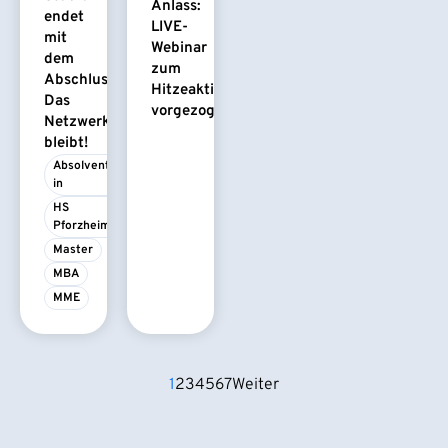
Anlass:
endet
LIVE-
mit
Webinar
dem
zum
Abschluss.
Hitzeaktionsplan
Das
vorgezogen
Netzwerk
bleibt!
Absolvent/-
in
HS 
Pforzheim
Master
MBA
MME
1
2
3
4
5
6
7
Weiter