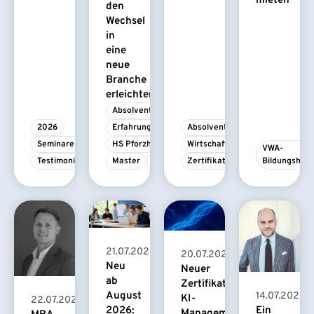
mieten
den
Wechsel
in
eine
neue
Branche
erleichtert
Absolvent/-in
2026
Erfahrungsbericht
Absolvent/-in
Seminare
HS Pforzheim
Wirtschaftspsychologie
VWA-
Testimonial
Master
MBA
Zertifikatskurs
Bildungshau
21.07.2026
20.07.2026
Neu
Neuer
ab
Zertifikatskurs
August
14.07.2026
KI-
22.07.2026
2026:
Ein
Management