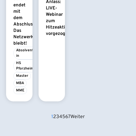
Anlass:
endet
LIVE-
mit
Webinar
dem
zum
Abschluss.
Hitzeaktionsplan
Das
vorgezogen
Netzwerk
bleibt!
Absolvent/-
in
HS 
Pforzheim
Master
MBA
MME
1
2
3
4
5
6
7
Weiter