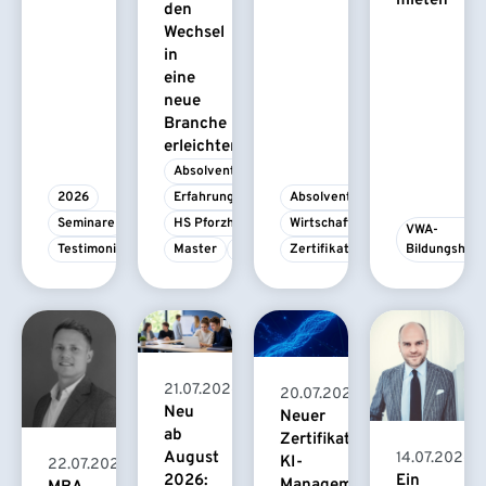
mieten
den
Wechsel
in
eine
neue
Branche
erleichtert
Absolvent/-in
2026
Erfahrungsbericht
Absolvent/-in
Seminare
HS Pforzheim
Wirtschaftspsychologie
VWA-
Testimonial
Master
MBA
Zertifikatskurs
Bildungshau
21.07.2026
20.07.2026
Neu
Neuer
ab
Zertifikatskurs
August
14.07.2026
KI-
22.07.2026
2026:
Ein
Management