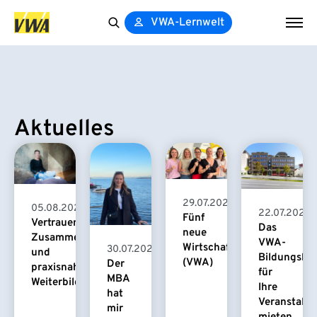
VWA-Lernwelt
Search
for:
Aktuelles
29.07.2026
05.08.2026
22.07.2026
Fünf
Vertrauensvolle
Das
neue
Zusammenarbeit
VWA-
Wirtschaftspsychologinnen
30.07.2026
und
Bildungsha
(VWA)
Der
praxisnahe
für
MBA
Weiterbildung
Ihre
hat
Veranstaltu
mir