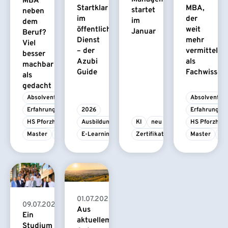
MBA
Startklar
MBA,
startet
neben
im
der
im
dem
öffentlichen
weit
Januar
Beruf?
Dienst
mehr
Viel
– der
vermittelt
besser
Azubi
als
machbar
Guide
Fachwissen
als
gedacht
Absolvent/-in
Absolvent/-i
Erfahrungsbericht
2026
Erfahrungsbe
HS Pforzheim
Ausbildung
KI
neu
HS Pforzhei
Master
MBA
E-Learning
Zertifikatskurs
Master
M
01.07.2026
09.07.2026
Aus
Ein
aktuellem
Studium