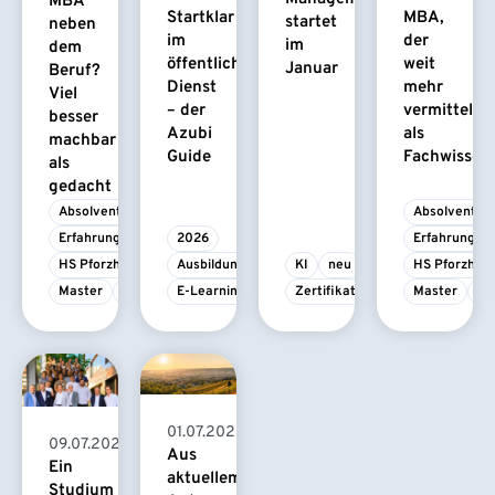
MBA
Startklar
MBA,
startet
neben
im
der
im
dem
öffentlichen
weit
Januar
Beruf?
Dienst
mehr
Viel
– der
vermittelt
besser
Azubi
als
machbar
Guide
Fachwissen
als
gedacht
Absolvent/-in
Absolvent/-i
Erfahrungsbericht
2026
Erfahrungsbe
HS Pforzheim
Ausbildung
KI
neu
HS Pforzhei
Master
MBA
E-Learning
Zertifikatskurs
Master
M
01.07.2026
09.07.2026
Aus
Ein
aktuellem
Studium