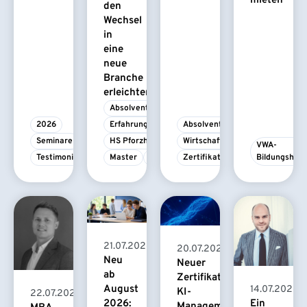
mieten
den
Wechsel
in
eine
neue
Branche
erleichtert
Absolvent/-in
2026
Erfahrungsbericht
Absolvent/-in
Seminare
HS Pforzheim
Wirtschaftspsychologie
VWA-
Testimonial
Master
MBA
Zertifikatskurs
Bildungshau
21.07.2026
20.07.2026
Neu
Neuer
ab
Zertifikatskurs
August
14.07.2026
KI-
22.07.2026
2026:
Ein
Management