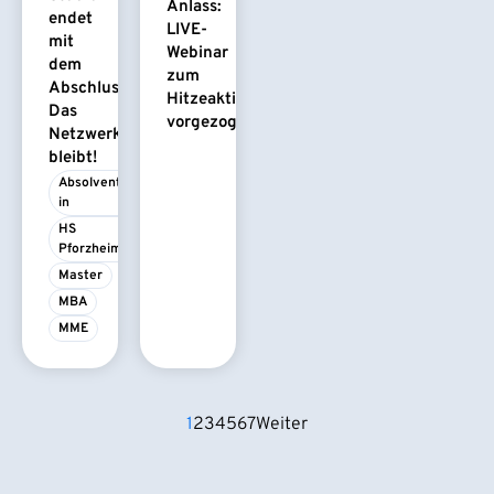
Anlass:
endet
LIVE-
mit
Webinar
dem
zum
Abschluss.
Hitzeaktionsplan
Das
vorgezogen
Netzwerk
bleibt!
Absolvent/-
in
HS 
Pforzheim
Master
MBA
MME
1
2
3
4
5
6
7
Weiter