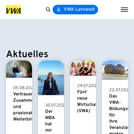
VWA-Lernwelt
Search
for:
Aktuelles
29.07.2026
05.08.2026
22.07.2026
Fünf
Vertrauensvolle
Das
neue
Zusammenarbeit
VWA-
Wirtschaftspsychologinnen
30.07.2026
und
Bildungsha
(VWA)
Der
praxisnahe
für
MBA
Weiterbildung
Ihre
hat
Veranstaltu
mir