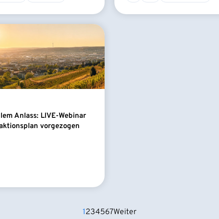
llem Anlass: LIVE-Webinar
aktionsplan vorgezogen
1
2
3
4
5
6
7
Weiter