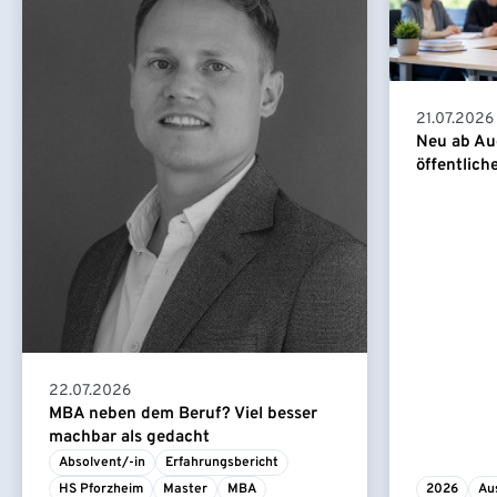
21.07.2026
Neu ab Au
öffentlich
22.07.2026
MBA neben dem Beruf? Viel besser
machbar als gedacht
Absolvent/-in
Erfahrungsbericht
HS Pforzheim
Master
MBA
2026
Au