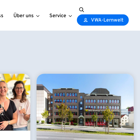
ss
Über uns
Service
Search
VWA-Lernwelt
for: