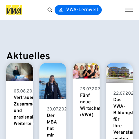
VWA-Lernwelt
Search
for:
Aktuelles
29.07.2026
05.08.2026
22.07.2026
Fünf
Vertrauensvolle
Das
neue
Zusammenarbeit
VWA-
Wirtschaftspsychologinnen
30.07.2026
und
Bildungsha
(VWA)
Der
praxisnahe
für
MBA
Weiterbildung
Ihre
hat
Veranstaltu
mir