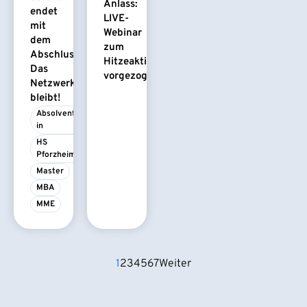
Anlass:
endet
LIVE-
mit
Webinar
dem
zum
Abschluss.
Hitzeaktionsplan
Das
vorgezogen
Netzwerk
bleibt!
Absolvent/-
in
HS 
Pforzheim
Master
MBA
MME
1
2
3
4
5
6
7
Weiter