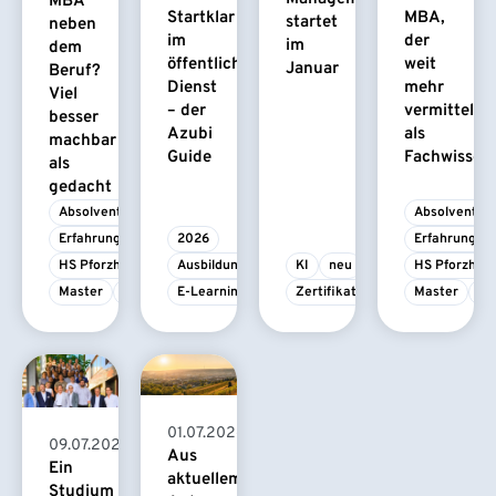
MBA
Startklar
MBA,
startet
neben
im
der
im
dem
öffentlichen
weit
Januar
Beruf?
Dienst
mehr
Viel
– der
vermittelt
besser
Azubi
als
machbar
Guide
Fachwissen
als
gedacht
Absolvent/-in
Absolvent/-i
Erfahrungsbericht
2026
Erfahrungsbe
HS Pforzheim
Ausbildung
KI
neu
HS Pforzhei
Master
MBA
E-Learning
Zertifikatskurs
Master
M
01.07.2026
09.07.2026
Aus
Ein
aktuellem
Studium