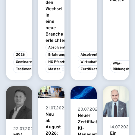
mieten
den
Wechsel
in
eine
neue
Branche
erleichtert
Absolvent/-in
2026
Erfahrungsbericht
Absolvent/-in
Seminare
HS Pforzheim
Wirtschaftspsychologie
VWA-
Testimonial
Master
MBA
Zertifikatskurs
Bildungshau
21.07.2026
20.07.2026
Neu
Neuer
ab
Zertifikatskurs
August
14.07.2026
KI-
22.07.2026
2026:
Ein
Management