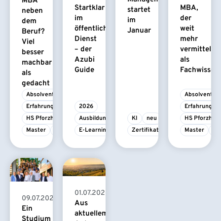
MBA
Startklar
MBA,
startet
neben
im
der
im
dem
öffentlichen
weit
Januar
Beruf?
Dienst
mehr
Viel
– der
vermittelt
besser
Azubi
als
machbar
Guide
Fachwissen
als
gedacht
Absolvent/-in
Absolvent/-i
Erfahrungsbericht
2026
Erfahrungsbe
HS Pforzheim
Ausbildung
KI
neu
HS Pforzhei
Master
MBA
E-Learning
Zertifikatskurs
Master
M
01.07.2026
09.07.2026
Aus
Ein
aktuellem
Studium