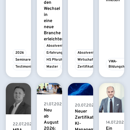
mieten
den
Wechsel
in
eine
neue
Branche
erleichtert
Absolvent/-in
2026
Erfahrungsbericht
Absolvent/-in
Seminare
HS Pforzheim
Wirtschaftspsychologie
VWA-
Testimonial
Master
MBA
Zertifikatskurs
Bildungshau
21.07.2026
20.07.2026
Neu
Neuer
ab
Zertifikatskurs
August
14.07.2026
KI-
22.07.2026
2026:
Ein
Management