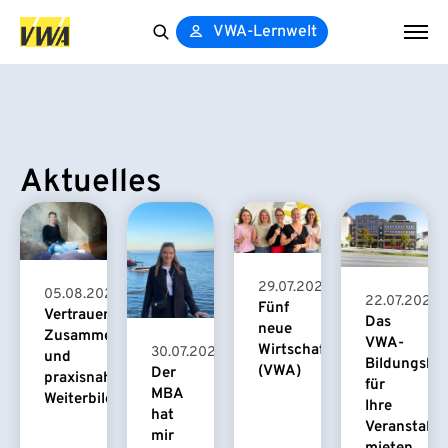
VWA-Lernwelt
Search
for:
Aktuelles
29.07.2026
05.08.2026
22.07.2026
Fünf
Vertrauensvolle
Das
neue
Zusammenarbeit
VWA-
Wirtschaftspsychologinnen
30.07.2026
und
Bildungsha
(VWA)
Der
praxisnahe
für
MBA
Weiterbildung
Ihre
hat
Veranstaltu
mir