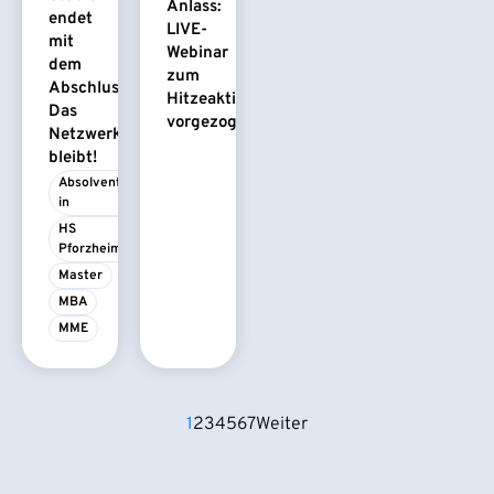
Anlass:
endet
LIVE-
mit
Webinar
dem
zum
Abschluss.
Hitzeaktionsplan
Das
vorgezogen
Netzwerk
bleibt!
Absolvent/-
in
HS 
Pforzheim
Master
MBA
MME
1
2
3
4
5
6
7
Weiter