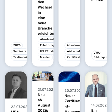
mieten
den
Wechsel
in
eine
neue
Branche
erleichtert
Absolvent/-in
2026
Erfahrungsbericht
Absolvent/-in
Seminare
HS Pforzheim
Wirtschaftspsychologie
VWA-
Testimonial
Master
MBA
Zertifikatskurs
Bildungshau
21.07.2026
20.07.2026
Neu
Neuer
ab
Zertifikatskurs
August
14.07.2026
KI-
22.07.2026
2026:
Ein
Management