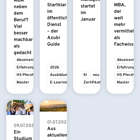
MBA
Startklar
MBA,
startet
neben
im
der
im
dem
öffentlichen
weit
Januar
Beruf?
Dienst
mehr
Viel
– der
vermittelt
besser
Azubi
als
machbar
Guide
Fachwissen
als
gedacht
Absolvent/-in
Absolvent/-i
Erfahrungsbericht
2026
Erfahrungsbe
HS Pforzheim
Ausbildung
KI
neu
HS Pforzhei
Master
MBA
E-Learning
Zertifikatskurs
Master
M
01.07.2026
09.07.2026
Aus
Ein
aktuellem
Studium