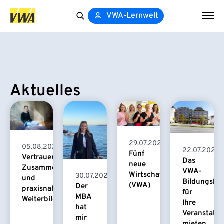
VWA-Lernwelt
Search
for:
Aktuelles
29.07.2026
05.08.2026
22.07.2026
Fünf
Vertrauensvolle
Das
neue
Zusammenarbeit
VWA-
Wirtschaftspsychologinnen
30.07.2026
und
Bildungsha
(VWA)
Der
praxisnahe
für
MBA
Weiterbildung
Ihre
hat
Veranstaltu
mir