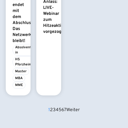
Anlass:
endet
LIVE-
mit
Webinar
dem
zum
Abschluss.
Hitzeaktionsplan
Das
vorgezogen
Netzwerk
bleibt!
Absolvent/-
in
HS 
Pforzheim
Master
MBA
MME
1
2
3
4
5
6
7
Weiter