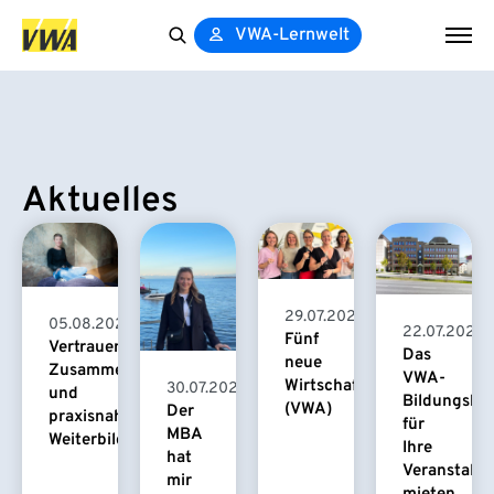
VWA-Lernwelt
Search
for:
Aktuelles
29.07.2026
05.08.2026
22.07.2026
Fünf
Vertrauensvolle
Das
neue
Zusammenarbeit
VWA-
Wirtschaftspsychologinnen
30.07.2026
und
Bildungsha
(VWA)
Der
praxisnahe
für
MBA
Weiterbildung
Ihre
hat
Veranstaltu
mir