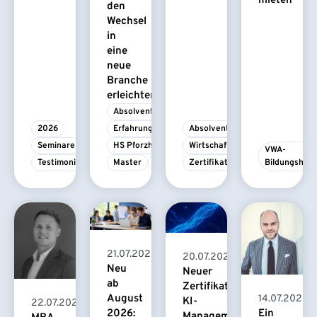
mieten
den
Wechsel
in
eine
neue
Branche
erleichtert
Absolvent/-in
2026
Erfahrungsbericht
Absolvent/-in
Seminare
HS Pforzheim
Wirtschaftspsychologie
VWA-
Testimonial
Master
MBA
Zertifikatskurs
Bildungshau
21.07.2026
20.07.2026
Neu
Neuer
ab
Zertifikatskurs
August
14.07.2026
KI-
22.07.2026
2026:
Ein
Management