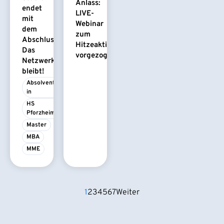
Anlass:
endet
LIVE-
mit
Webinar
dem
zum
Abschluss.
Hitzeaktionsplan
Das
vorgezogen
Netzwerk
bleibt!
Absolvent/-
in
HS 
Pforzheim
Master
MBA
MME
1
2
3
4
5
6
7
Weiter