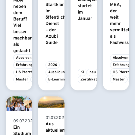
MBA
Startklar
MBA,
startet
neben
im
der
im
dem
öffentlichen
weit
Januar
Beruf?
Dienst
mehr
Viel
– der
vermittelt
besser
Azubi
als
machbar
Guide
Fachwissen
als
gedacht
Absolvent/-in
Absolvent/-i
Erfahrungsbericht
2026
Erfahrungsbe
HS Pforzheim
Ausbildung
KI
neu
HS Pforzhei
Master
MBA
E-Learning
Zertifikatskurs
Master
M
01.07.2026
09.07.2026
Aus
Ein
aktuellem
Studium