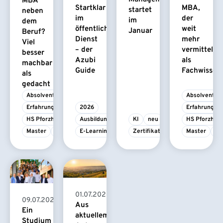
MBA
Startklar
MBA,
startet
neben
im
der
im
dem
öffentlichen
weit
Januar
Beruf?
Dienst
mehr
Viel
– der
vermittelt
besser
Azubi
als
machbar
Guide
Fachwissen
als
gedacht
Absolvent/-in
Absolvent/-i
Erfahrungsbericht
2026
Erfahrungsbe
HS Pforzheim
Ausbildung
KI
neu
HS Pforzhei
Master
MBA
E-Learning
Zertifikatskurs
Master
M
01.07.2026
09.07.2026
Aus
Ein
aktuellem
Studium