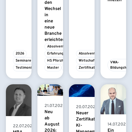
mieten
den
Wechsel
in
eine
neue
Branche
erleichtert
Absolvent/-in
2026
Erfahrungsbericht
Absolvent/-in
Seminare
HS Pforzheim
Wirtschaftspsychologie
VWA-
Testimonial
Master
MBA
Zertifikatskurs
Bildungshau
21.07.2026
20.07.2026
Neu
Neuer
ab
Zertifikatskurs
August
14.07.2026
KI-
22.07.2026
2026:
Ein
Management