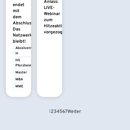
Anlass:
endet
LIVE-
mit
Webinar
dem
zum
Abschluss.
Hitzeaktionsplan
Das
vorgezogen
Netzwerk
bleibt!
Absolvent/-
in
HS 
Pforzheim
Master
MBA
MME
1
2
3
4
5
6
7
Weiter