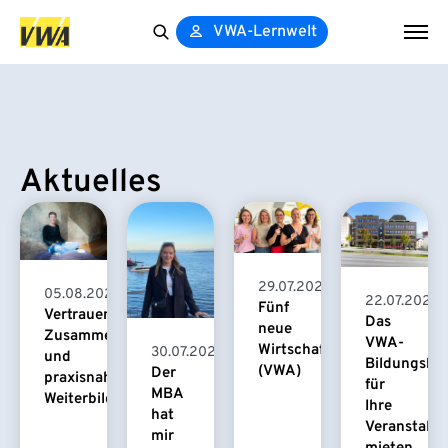
VWA-Lernwelt
Search
for:
Aktuelles
29.07.2026
05.08.2026
22.07.2026
Fünf
Vertrauensvolle
Das
neue
Zusammenarbeit
VWA-
Wirtschaftspsychologinnen
30.07.2026
und
Bildungsha
(VWA)
Der
praxisnahe
für
MBA
Weiterbildung
Ihre
hat
Veranstaltu
mir