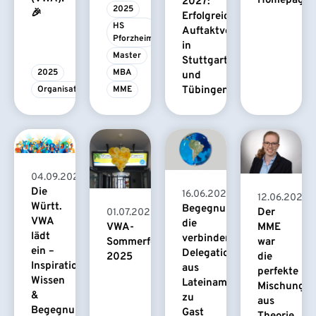
Homepage
2027:
2025
🎉
Erfolgreiche
HS 
Auftaktveranstaltungen
Pforzheim
in
Master
Stuttgart
2025
MBA
und
Organisationsassistenz
MME
Tübingen
04.09.2025
Die
16.06.2025
12.06.2025
Württ.
Begegnungen,
Der
01.07.2025
VWA
die
MME
VWA-
lädt
verbinden:
war
Sommerfest
ein –
Delegation
die
2025
Inspiration,
aus
perfekte
Wissen
Lateinamerika
Mischung
&
zu
aus
Begegnung
Gast