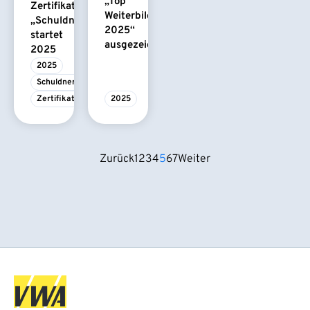
„Top
Zertifikatskurs
Weiterbildung
„Schuldnerberatung“
2025“
startet
ausgezeichnet
2025
2025
Schuldnerberatung
Zertifikatskurs
2025
Zurück
1
2
3
4
5
6
7
Weiter