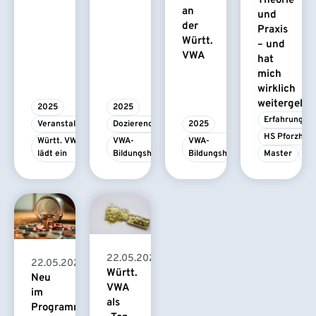
Theorie
an
und
der
Praxis
Württ.
– und
VWA
hat
mich
wirklich
weitergebra
2025
2025
Erfahrungsbe
Veranstaltung
Dozierende
2025
HS Pforzhei
Württ. VWA 
VWA-
VWA-
lädt ein
Bildungshaus
Bildungshaus
Master
M
22.05.2025
22.05.2025
Württ.
Neu
VWA
im
als
Programm: