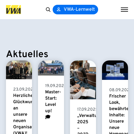
VWA-Lernwelt
Search
for:
Aktuelles
19.09.2025
23.09.2025
08.09.2025
Master-
Herzlichen
Frischer
Start:
Glückwunsch
Look,
Level
an
bewährte
17.09.2025
up!
unsere
Inhalte:
„Verwaltungsfachwirt/in“
🎓
neuen
Unsere
2025
Organisationsassistentinnen
neue
–
(VWA)!