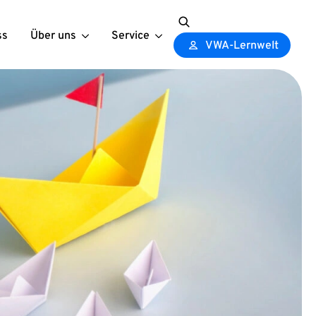
ss
Über uns
Service
Search
VWA-Lernwelt
for: