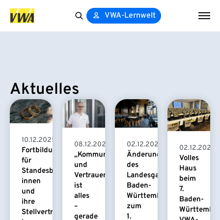
VWA-Lernwelt
Search
for:
Aktuelles
10.12.2025
08.12.2025
02.12.2025
02.12.2025
Fortbildungslehrgänge
„Kommunikation
Änderungen
Volles
für
und
des
Haus
Standesbeamt/-
Vertrauen
Landesgaststättengesetzes
beim
innen
ist
Baden-
7.
und
alles
Württemberg
Baden-
ihre
–
zum
Württember
Stellvertreter/-
gerade
1.