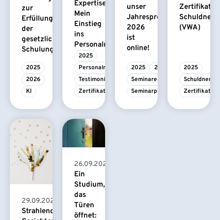
Expertise:
unser
Zertifikatsk
zur
Mein
Jahresprogramm
Schuldnerb
Erfüllung
Einstieg
2026
(VWA)
der
ins
ist
gesetzlichen
Personalmanagement
online!
Schulungsverpflichtung
2025
2025
Personalmanagement
2025
2026
2025
2026
Testimonial
Seminare
Schuldnerbe
KI
Zertifikatskurs
Seminarprogramm
Zertifikatsk
26.09.2025
Ein
Studium,
das
29.09.2025
Türen
Strahlende
öffnet: