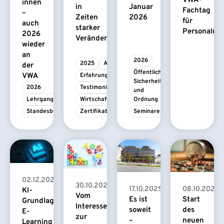
VWA-
innen
in
Januar
Fachtag
–
Zeiten
2026
für
auch
starker
Personalrat
2026
Veränderungen.“
wieder
an
2026
2025
Absolvent/-in
der
Öffentliche 
VWA
Erfahrungsbericht
Sicherheit 
2026
Testimonial
und 
Lehrgang
Wirtschaftspsychologie
Ordnung
Standesbeamte
Zertifikatskurs
Seminare
02.12.2025
30.10.2025
17.10.2025
08.10.2025
KI-
Vom
Es ist
Start
Grundlagenschulung:
Interesse
soweit
des
E-
zur
–
neuen
Learning