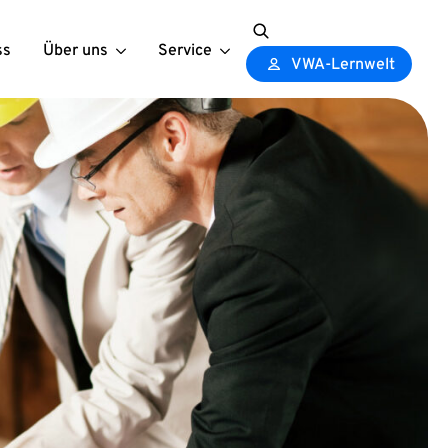
ss
Über uns
Service
Search
VWA-Lernwelt
for: