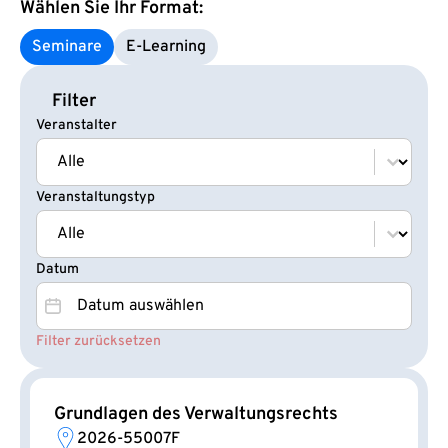
Wählen Sie Ihr Format:
Seminare
E‑Learning
Filter
Veranstalter
Veranstalter
Veranstalter
Veranstaltungstyp
Veranstaltungstyp
Veranstaltungstyp
Datum
Datum
Datum
Filter zurücksetzen
Grundlagen des Verwaltungsrechts
2026-55007F