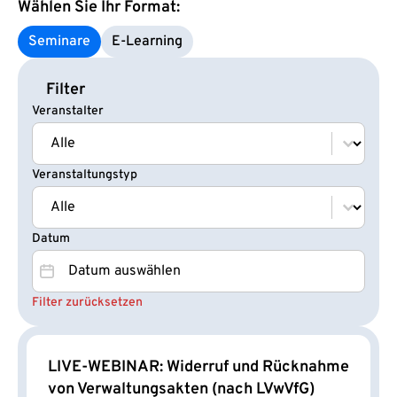
Wählen Sie Ihr Format:
Seminare
E‑Learning
Filter
Veranstalter
Veranstalter
Veranstalter
Veranstaltungstyp
Veranstaltungstyp
Veranstaltungstyp
Datum
Datum
Datum
Filter zurücksetzen
LIVE-WEBINAR: Widerruf und Rücknahme
von Verwaltungsakten (nach LVwVfG)