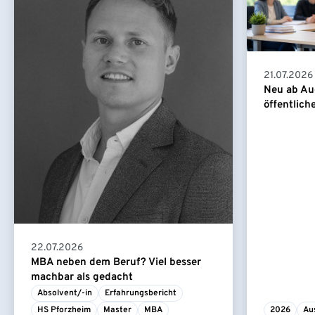
21.07.2026
Neu ab Au
öffentlich
22.07.2026
MBA neben dem Beruf? Viel besser
machbar als gedacht
Absolvent/-in
Erfahrungsbericht
HS Pforzheim
Master
MBA
2026
Au