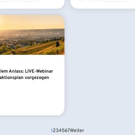
llem Anlass: LIVE-Webinar
aktionsplan vorgezogen
1
2
3
4
5
6
7
Weiter