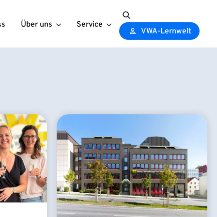
ss
Über uns
Service
Search
VWA-Lernwelt
for: