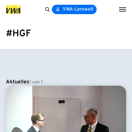
VWA-Lernwelt
Search
for:
#HGF
Aktuelles
1 von 1