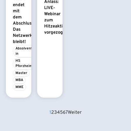
Anlass:
endet
LIVE-
mit
Webinar
dem
zum
Abschluss.
Hitzeaktionsplan
Das
vorgezogen
Netzwerk
bleibt!
Absolvent/-
in
HS 
Pforzheim
Master
MBA
MME
1
2
3
4
5
6
7
Weiter