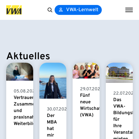
VWA-Lernwelt
Search
for:
Aktuelles
29.07.2026
05.08.2026
22.07.2026
Fünf
Vertrauensvolle
Das
neue
Zusammenarbeit
VWA-
Wirtschaftspsychologinnen
30.07.2026
und
Bildungsha
(VWA)
Der
praxisnahe
für
MBA
Weiterbildung
Ihre
hat
Veranstaltu
mir