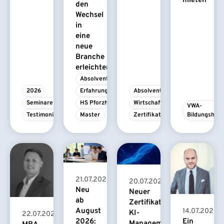
mieten
den
Wechsel
in
eine
neue
Branche
erleichtert
Absolvent/-in
2026
Erfahrungsbericht
Absolvent/-in
Seminare
HS Pforzheim
Wirtschaftspsychologie
VWA-
Testimonial
Master
MBA
Zertifikatskurs
Bildungshau
21.07.2026
20.07.2026
Neu
Neuer
ab
Zertifikatskurs
August
14.07.2026
KI-
22.07.2026
2026:
Ein
Management