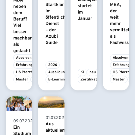
MBA
Startklar
MBA,
startet
neben
im
der
im
dem
öffentlichen
weit
Januar
Beruf?
Dienst
mehr
Viel
– der
vermittelt
besser
Azubi
als
machbar
Guide
Fachwissen
als
gedacht
Absolvent/-in
Absolvent/-i
Erfahrungsbericht
2026
Erfahrungsbe
HS Pforzheim
Ausbildung
KI
neu
HS Pforzhei
Master
MBA
E-Learning
Zertifikatskurs
Master
M
01.07.2026
09.07.2026
Aus
Ein
aktuellem
Studium