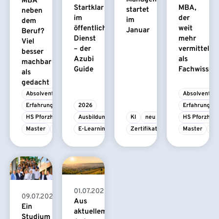
MBA
Startklar
MBA,
startet
neben
im
der
im
dem
öffentlichen
weit
Januar
Beruf?
Dienst
mehr
Viel
– der
vermittelt
besser
Azubi
als
machbar
Guide
Fachwissen
als
gedacht
Absolvent/-in
Absolvent/-i
Erfahrungsbericht
2026
Erfahrungsbe
HS Pforzheim
Ausbildung
KI
neu
HS Pforzhei
Master
MBA
E-Learning
Zertifikatskurs
Master
M
01.07.2026
09.07.2026
Aus
Ein
aktuellem
Studium