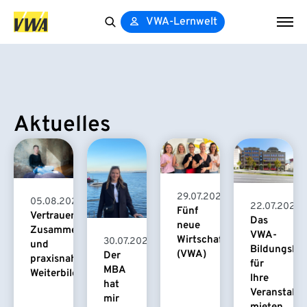
VWA-Lernwelt
Search
for:
Aktuelles
29.07.2026
05.08.2026
22.07.2026
Fünf
Vertrauensvolle
Das
neue
Zusammenarbeit
VWA-
Wirtschaftspsychologinnen
30.07.2026
und
Bildungsha
(VWA)
Der
praxisnahe
für
MBA
Weiterbildung
Ihre
hat
Veranstaltu
mir