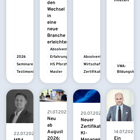
mieten
den
Wechsel
in
eine
neue
Branche
erleichtert
Absolvent/-in
2026
Erfahrungsbericht
Absolvent/-in
Seminare
HS Pforzheim
Wirtschaftspsychologie
VWA-
Testimonial
Master
MBA
Zertifikatskurs
Bildungshau
21.07.2026
20.07.2026
Neu
Neuer
ab
Zertifikatskurs
August
14.07.2026
KI-
22.07.2026
2026:
Ein
Management