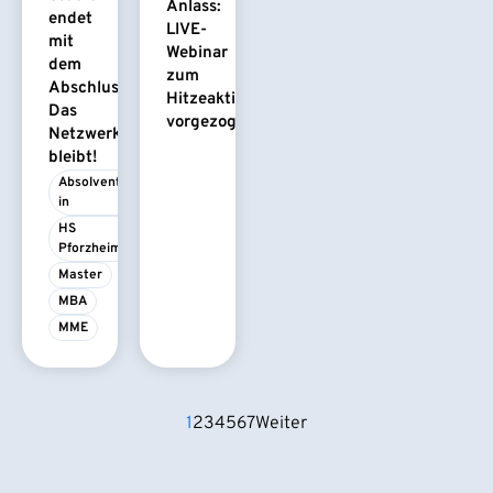
Anlass:
endet
LIVE-
mit
Webinar
dem
zum
Abschluss.
Hitzeaktionsplan
Das
vorgezogen
Netzwerk
bleibt!
Absolvent/-
in
HS 
Pforzheim
Master
MBA
MME
1
2
3
4
5
6
7
Weiter