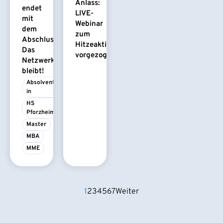
Anlass:
endet
LIVE-
mit
Webinar
dem
zum
Abschluss.
Hitzeaktionsplan
Das
vorgezogen
Netzwerk
bleibt!
Absolvent/-
in
HS 
Pforzheim
Master
MBA
MME
1
2
3
4
5
6
7
Weiter