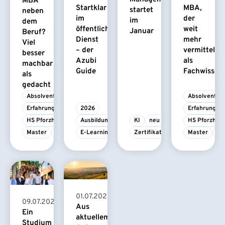
MBA
Startklar
MBA,
startet
neben
im
der
im
dem
öffentlichen
weit
Januar
Beruf?
Dienst
mehr
Viel
– der
vermittelt
besser
Azubi
als
machbar
Guide
Fachwissen
als
gedacht
Absolvent/-in
Absolvent/-i
Erfahrungsbericht
2026
Erfahrungsbe
HS Pforzheim
Ausbildung
KI
neu
HS Pforzhei
Master
MBA
E-Learning
Zertifikatskurs
Master
M
01.07.2026
09.07.2026
Aus
Ein
aktuellem
Studium