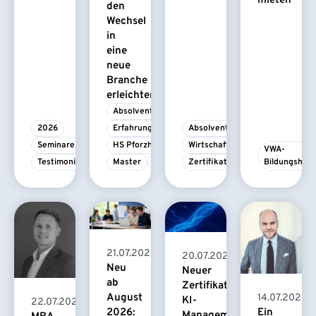
mieten
den
Wechsel
in
eine
neue
Branche
erleichtert
Absolvent/-in
2026
Erfahrungsbericht
Absolvent/-in
Seminare
HS Pforzheim
Wirtschaftspsychologie
VWA-
Testimonial
Master
MBA
Zertifikatskurs
Bildungshau
21.07.2026
20.07.2026
Neu
Neuer
ab
Zertifikatskurs
August
14.07.2026
KI-
22.07.2026
2026:
Ein
Management