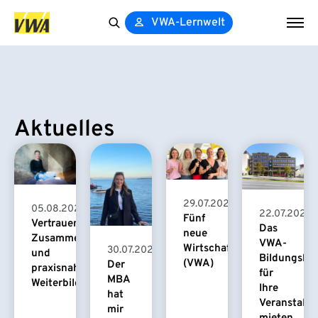
VWA-Lernwelt
Search
for:
Aktuelles
29.07.2026
05.08.2026
22.07.2026
Fünf
Vertrauensvolle
Das
neue
Zusammenarbeit
VWA-
Wirtschaftspsychologinnen
30.07.2026
und
Bildungsha
(VWA)
Der
praxisnahe
für
MBA
Weiterbildung
Ihre
hat
Veranstaltu
mir