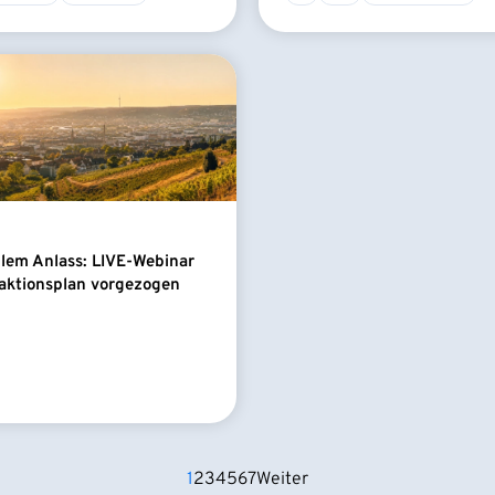
llem Anlass: LIVE-Webinar
aktionsplan vorgezogen
1
2
3
4
5
6
7
Weiter