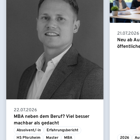
21.07.2026
Neu ab Au
öffentlich
22.07.2026
MBA neben dem Beruf? Viel besser
machbar als gedacht
Absolvent/-in
Erfahrungsbericht
HS Pforzheim
Master
MBA
2026
Au