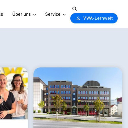
ss
Über uns
Service
Search
VWA-Lernwelt
for: