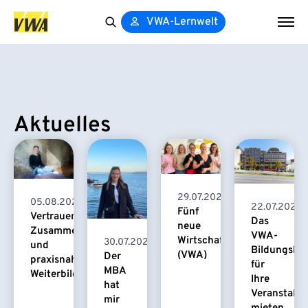
VWA-Lernwelt
Search
for:
Aktuelles
29.07.2026
05.08.2026
22.07.2026
Fünf
Vertrauensvolle
Das
neue
Zusammenarbeit
VWA-
Wirtschaftspsychologinnen
30.07.2026
und
Bildungsha
(VWA)
Der
praxisnahe
für
MBA
Weiterbildung
Ihre
hat
Veranstaltu
mir