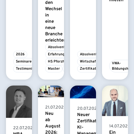
mieten
den
Wechsel
in
eine
neue
Branche
erleichtert
Absolvent/-in
2026
Erfahrungsbericht
Absolvent/-in
Seminare
HS Pforzheim
Wirtschaftspsychologie
VWA-
Testimonial
Master
MBA
Zertifikatskurs
Bildungshau
21.07.2026
20.07.2026
Neu
Neuer
ab
Zertifikatskurs
August
14.07.2026
KI-
22.07.2026
2026:
Ein
Management