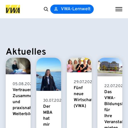
VWA-Lernwelt
Search
for:
Aktuelles
29.07.2026
05.08.2026
22.07.2026
Fünf
Vertrauensvolle
Das
neue
Zusammenarbeit
VWA-
Wirtschaftspsychologinnen
30.07.2026
und
Bildungsha
(VWA)
Der
praxisnahe
für
MBA
Weiterbildung
Ihre
hat
Veranstaltu
mir