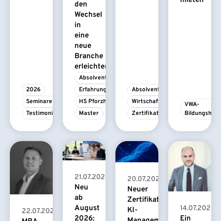
mieten
den
Wechsel
in
eine
neue
Branche
erleichtert
Absolvent/-in
2026
Erfahrungsbericht
Absolvent/-in
Seminare
HS Pforzheim
Wirtschaftspsychologie
VWA-
Testimonial
Master
MBA
Zertifikatskurs
Bildungshau
21.07.2026
20.07.2026
Neu
Neuer
ab
Zertifikatskurs
August
14.07.2026
KI-
22.07.2026
2026:
Ein
Management