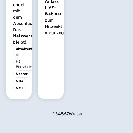
Anlass:
endet
LIVE-
mit
Webinar
dem
zum
Abschluss.
Hitzeaktionsplan
Das
vorgezogen
Netzwerk
bleibt!
Absolvent/-
in
HS 
Pforzheim
Master
MBA
MME
1
2
3
4
5
6
7
Weiter