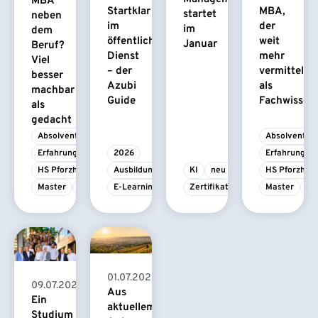
MBA
Startklar
MBA,
startet
neben
im
der
im
dem
öffentlichen
weit
Januar
Beruf?
Dienst
mehr
Viel
– der
vermittelt
besser
Azubi
als
machbar
Guide
Fachwissen
als
gedacht
Absolvent/-in
Absolvent/-i
Erfahrungsbericht
2026
Erfahrungsbe
HS Pforzheim
Ausbildung
KI
neu
HS Pforzhei
Master
MBA
E-Learning
Zertifikatskurs
Master
M
01.07.2026
09.07.2026
Aus
Ein
aktuellem
Studium