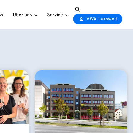
ss
Über uns
Service
Search
VWA-Lernwelt
for: