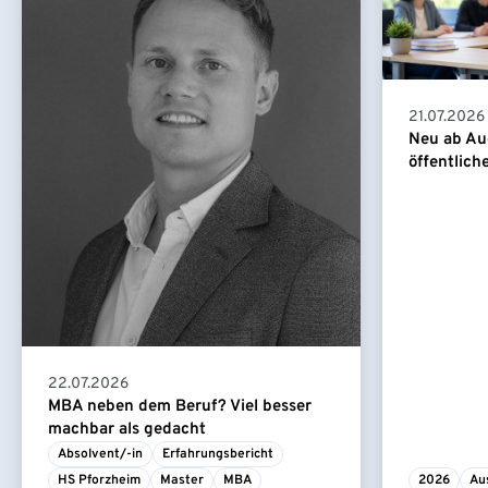
21.07.2026
Neu ab Au
öffentlich
22.07.2026
MBA neben dem Beruf? Viel besser
machbar als gedacht
Absolvent/-in
Erfahrungsbericht
HS Pforzheim
Master
MBA
2026
Au