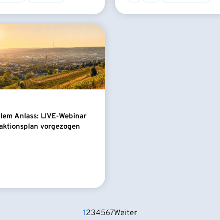
llem Anlass: LIVE-Webinar
aktionsplan vorgezogen
1
2
3
4
5
6
7
Weiter