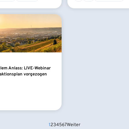
llem Anlass: LIVE-Webinar
aktionsplan vorgezogen
1
2
3
4
5
6
7
Weiter