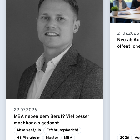
21.07.2026
Neu ab Au
öffentlich
22.07.2026
MBA neben dem Beruf? Viel besser
machbar als gedacht
Absolvent/-in
Erfahrungsbericht
HS Pforzheim
Master
MBA
2026
Au