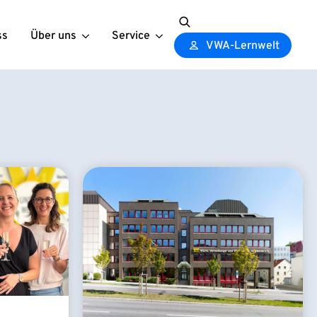
ss
Über uns
Service
Search
VWA-Lernwelt
for: