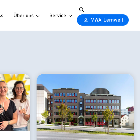
ss
Über uns
Service
Search
VWA-Lernwelt
for: