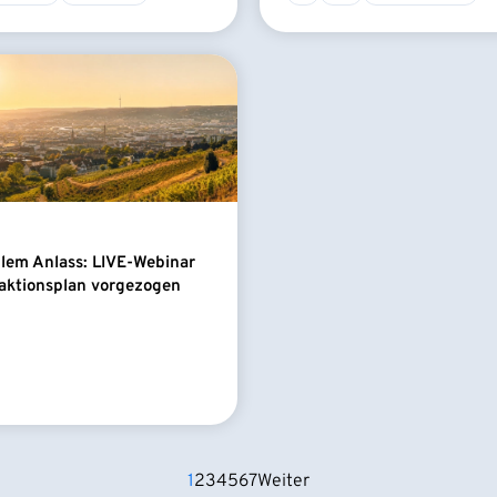
llem Anlass: LIVE-Webinar
aktionsplan vorgezogen
1
2
3
4
5
6
7
Weiter