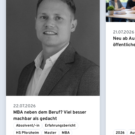
21.07.2026
Neu ab Au
öffentlich
22.07.2026
MBA neben dem Beruf? Viel besser
machbar als gedacht
Absolvent/-in
Erfahrungsbericht
HS Pforzheim
Master
MBA
2026
Au