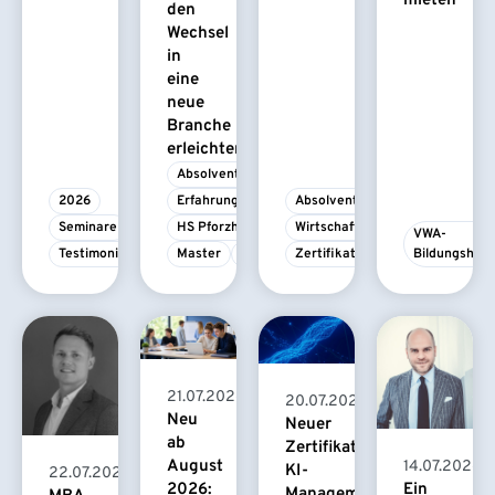
mieten
den
Wechsel
in
eine
neue
Branche
erleichtert
Absolvent/-in
2026
Erfahrungsbericht
Absolvent/-in
Seminare
HS Pforzheim
Wirtschaftspsychologie
VWA-
Testimonial
Master
MBA
Zertifikatskurs
Bildungshau
21.07.2026
20.07.2026
Neu
Neuer
ab
Zertifikatskurs
August
14.07.2026
KI-
22.07.2026
2026:
Ein
Management