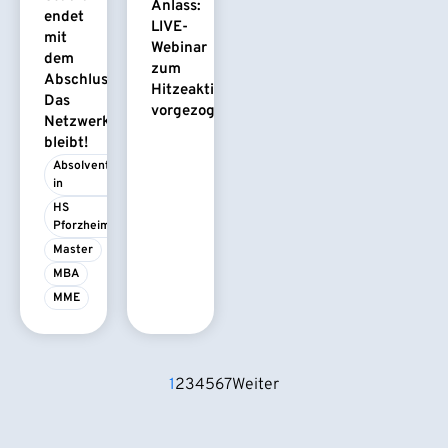
Anlass:
endet
LIVE-
mit
Webinar
dem
zum
Abschluss.
Hitzeaktionsplan
Das
vorgezogen
Netzwerk
bleibt!
Absolvent/-
in
HS 
Pforzheim
Master
MBA
MME
1
2
3
4
5
6
7
Weiter