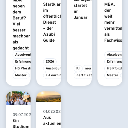
MBA
Startklar
MBA,
startet
neben
im
der
im
dem
öffentlichen
weit
Januar
Beruf?
Dienst
mehr
Viel
– der
vermittelt
besser
Azubi
als
machbar
Guide
Fachwissen
als
gedacht
Absolvent/-in
Absolvent/-i
Erfahrungsbericht
2026
Erfahrungsbe
HS Pforzheim
Ausbildung
KI
neu
HS Pforzhei
Master
MBA
E-Learning
Zertifikatskurs
Master
M
01.07.2026
09.07.2026
Aus
Ein
aktuellem
Studium