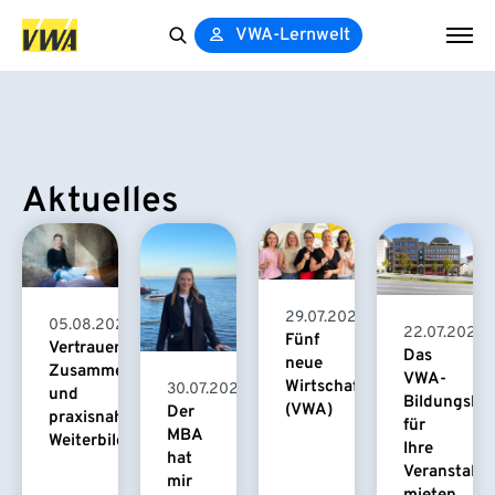
VWA-Lernwelt
Search
for:
Aktuelles
29.07.2026
05.08.2026
22.07.2026
Fünf
Vertrauensvolle
Das
neue
Zusammenarbeit
VWA-
Wirtschaftspsychologinnen
30.07.2026
und
Bildungsha
(VWA)
Der
praxisnahe
für
MBA
Weiterbildung
Ihre
hat
Veranstaltu
mir