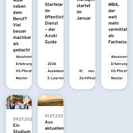
MBA
Startklar
MBA,
startet
neben
im
der
im
dem
öffentlichen
weit
Januar
Beruf?
Dienst
mehr
Viel
– der
vermittelt
besser
Azubi
als
machbar
Guide
Fachwissen
als
gedacht
Absolvent/-in
Absolvent/-i
Erfahrungsbericht
2026
Erfahrungsbe
HS Pforzheim
Ausbildung
KI
neu
HS Pforzhei
Master
MBA
E-Learning
Zertifikatskurs
Master
M
01.07.2026
09.07.2026
Aus
Ein
aktuellem
Studium