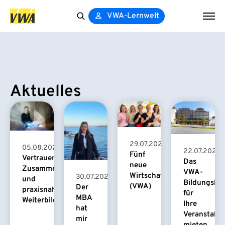
VWA-Lernwelt
Search
for:
Aktuelles
29.07.2026
05.08.2026
22.07.2026
Fünf
Vertrauensvolle
Das
neue
Zusammenarbeit
VWA-
Wirtschaftspsychologinnen
30.07.2026
und
Bildungsha
(VWA)
Der
praxisnahe
für
MBA
Weiterbildung
Ihre
hat
Veranstaltu
mir