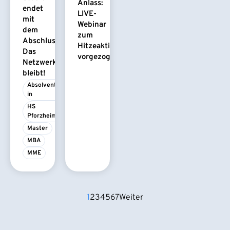
Anlass:
endet
LIVE-
mit
Webinar
dem
zum
Abschluss.
Hitzeaktionsplan
Das
vorgezogen
Netzwerk
bleibt!
Absolvent/-
in
HS 
Pforzheim
Master
MBA
MME
1
2
3
4
5
6
7
Weiter