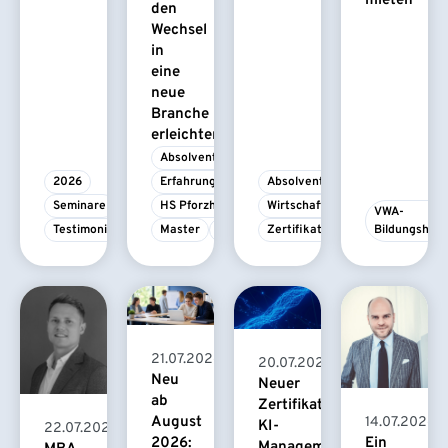
mieten
den
Wechsel
in
eine
neue
Branche
erleichtert
Absolvent/-in
2026
Erfahrungsbericht
Absolvent/-in
Seminare
HS Pforzheim
Wirtschaftspsychologie
VWA-
Testimonial
Master
MBA
Zertifikatskurs
Bildungshau
21.07.2026
20.07.2026
Neu
Neuer
ab
Zertifikatskurs
August
14.07.2026
KI-
22.07.2026
2026:
Ein
Management