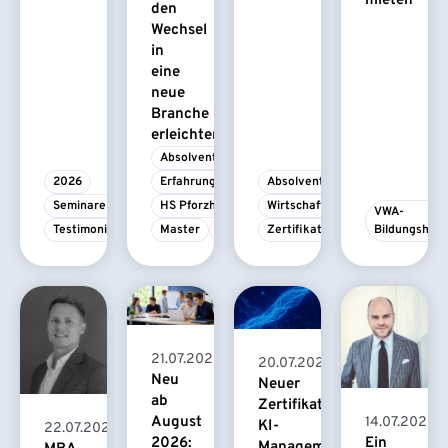
mieten
den
Wechsel
in
eine
neue
Branche
erleichtert
Absolvent/-in
2026
Erfahrungsbericht
Absolvent/-in
Seminare
HS Pforzheim
Wirtschaftspsychologie
VWA-
Testimonial
Master
MBA
Zertifikatskurs
Bildungshau
21.07.2026
20.07.2026
Neu
Neuer
ab
Zertifikatskurs
August
14.07.2026
KI-
22.07.2026
2026:
Ein
Management