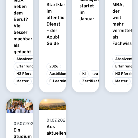
MBA
Startklar
MBA,
startet
neben
im
der
im
dem
öffentlichen
weit
Januar
Beruf?
Dienst
mehr
Viel
– der
vermittelt
besser
Azubi
als
machbar
Guide
Fachwissen
als
gedacht
Absolvent/-in
Absolvent/-i
Erfahrungsbericht
2026
Erfahrungsbe
HS Pforzheim
Ausbildung
KI
neu
HS Pforzhei
Master
MBA
E-Learning
Zertifikatskurs
Master
M
01.07.2026
09.07.2026
Aus
Ein
aktuellem
Studium