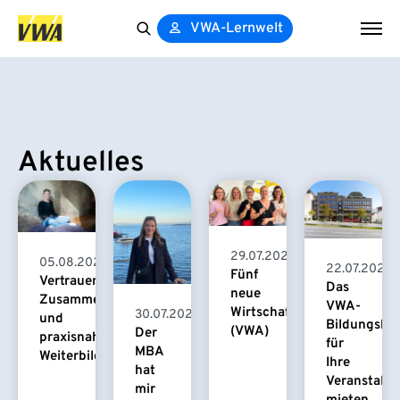
VWA-Lernwelt
Search
for:
Aktuelles
29.07.2026
05.08.2026
22.07.2026
Fünf
Vertrauensvolle
Das
neue
Zusammenarbeit
VWA-
Wirtschaftspsychologinnen
30.07.2026
und
Bildungsha
(VWA)
Der
praxisnahe
für
MBA
Weiterbildung
Ihre
hat
Veranstaltu
mir