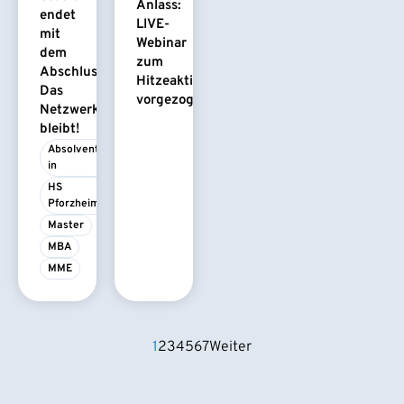
Anlass:
endet
LIVE-
mit
Webinar
dem
zum
Abschluss.
Hitzeaktionsplan
Das
vorgezogen
Netzwerk
bleibt!
Absolvent/-
in
HS 
Pforzheim
Master
MBA
MME
1
2
3
4
5
6
7
Weiter