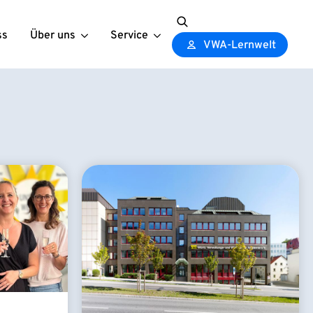
ss
Über uns
Service
Search
VWA-Lernwelt
for: