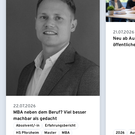
21.07.2026
Neu ab Au
öffentlich
22.07.2026
MBA neben dem Beruf? Viel besser
machbar als gedacht
Absolvent/-in
Erfahrungsbericht
HS Pforzheim
Master
MBA
2026
Au