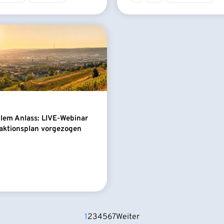
llem Anlass: LIVE-Webinar
aktionsplan vorgezogen
1
2
3
4
5
6
7
Weiter