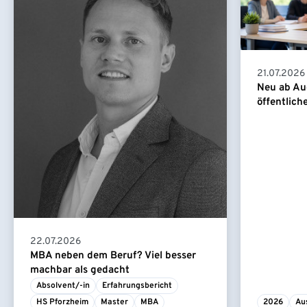
21.07.2026
Neu ab Au
öffentlich
22.07.2026
MBA neben dem Beruf? Viel besser
machbar als gedacht
Absolvent/-in
Erfahrungsbericht
HS Pforzheim
Master
MBA
2026
Au