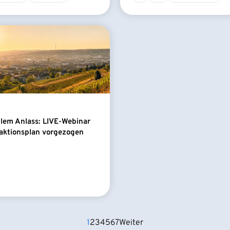
llem Anlass: LIVE-Webinar
aktionsplan vorgezogen
1
2
3
4
5
6
7
Weiter