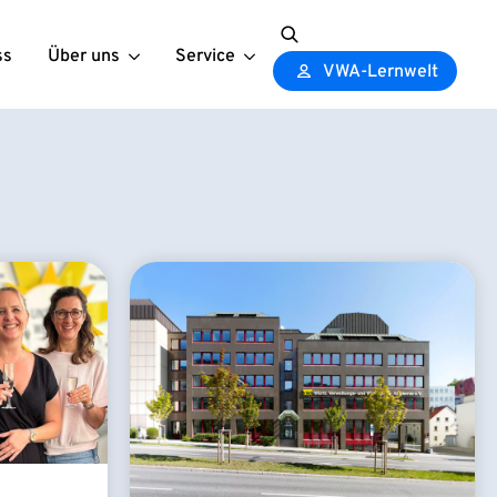
ss
Über uns
Service
Search
VWA-Lernwelt
for: