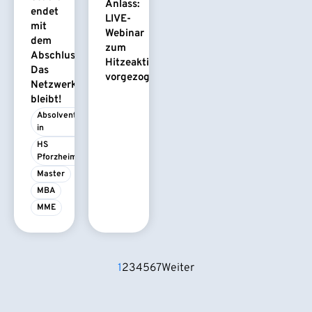
Anlass:
endet
LIVE-
mit
Webinar
dem
zum
Abschluss.
Hitzeaktionsplan
Das
vorgezogen
Netzwerk
bleibt!
Absolvent/-
in
HS 
Pforzheim
Master
MBA
MME
1
2
3
4
5
6
7
Weiter