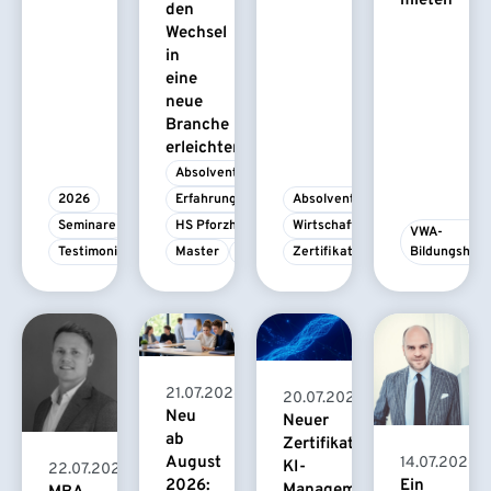
mieten
den
Wechsel
in
eine
neue
Branche
erleichtert
Absolvent/-in
2026
Erfahrungsbericht
Absolvent/-in
Seminare
HS Pforzheim
Wirtschaftspsychologie
VWA-
Testimonial
Master
MBA
Zertifikatskurs
Bildungshau
21.07.2026
20.07.2026
Neu
Neuer
ab
Zertifikatskurs
August
14.07.2026
KI-
22.07.2026
2026:
Ein
Management