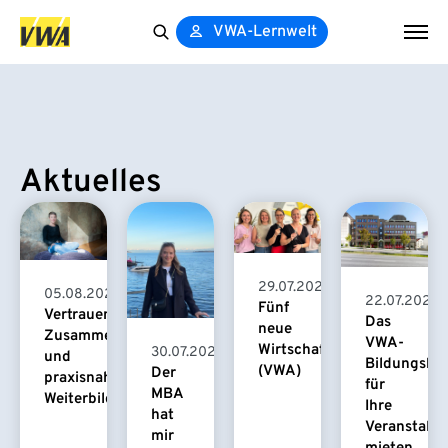
VWA-Lernwelt
Search
for:
Aktuelles
29.07.2026
05.08.2026
22.07.2026
Fünf
Vertrauensvolle
Das
neue
Zusammenarbeit
VWA-
Wirtschaftspsychologinnen
30.07.2026
und
Bildungsha
(VWA)
Der
praxisnahe
für
MBA
Weiterbildung
Ihre
hat
Veranstaltu
mir