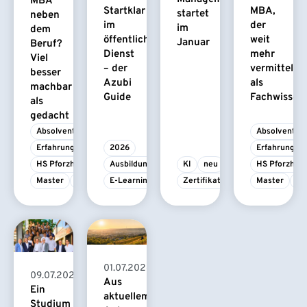
MBA
Startklar
MBA,
startet
neben
im
der
im
dem
öffentlichen
weit
Januar
Beruf?
Dienst
mehr
Viel
– der
vermittelt
besser
Azubi
als
machbar
Guide
Fachwissen
als
gedacht
Absolvent/-in
Absolvent/-i
Erfahrungsbericht
2026
Erfahrungsbe
HS Pforzheim
Ausbildung
KI
neu
HS Pforzhei
Master
MBA
E-Learning
Zertifikatskurs
Master
M
01.07.2026
09.07.2026
Aus
Ein
aktuellem
Studium