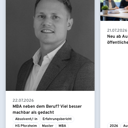
21.07.2026
Neu ab Au
öffentlich
22.07.2026
MBA neben dem Beruf? Viel besser
machbar als gedacht
Absolvent/-in
Erfahrungsbericht
HS Pforzheim
Master
MBA
2026
Au