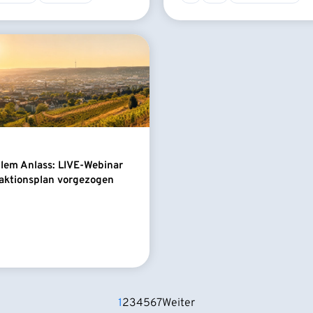
llem Anlass: LIVE-Webinar
aktionsplan vorgezogen
1
2
3
4
5
6
7
Weiter