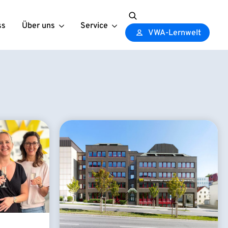
ss
Über uns
Service
Search
VWA-Lernwelt
for: