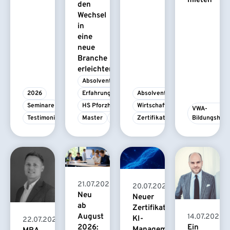
mieten
den
Wechsel
in
eine
neue
Branche
erleichtert
Absolvent/-in
2026
Erfahrungsbericht
Absolvent/-in
Seminare
HS Pforzheim
Wirtschaftspsychologie
VWA-
Testimonial
Master
MBA
Zertifikatskurs
Bildungshau
21.07.2026
20.07.2026
Neu
Neuer
ab
Zertifikatskurs
August
14.07.2026
KI-
22.07.2026
2026:
Ein
Management