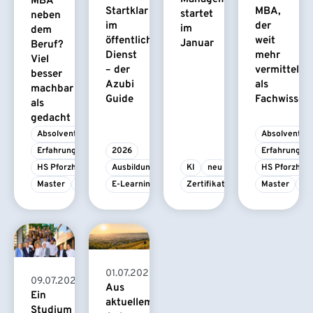
MBA
Startklar
MBA,
startet
neben
im
der
im
dem
öffentlichen
weit
Januar
Beruf?
Dienst
mehr
Viel
– der
vermittelt
besser
Azubi
als
machbar
Guide
Fachwissen
als
gedacht
Absolvent/-in
Absolvent/-i
Erfahrungsbericht
2026
Erfahrungsbe
HS Pforzheim
Ausbildung
KI
neu
HS Pforzhei
Master
MBA
E-Learning
Zertifikatskurs
Master
M
01.07.2026
09.07.2026
Aus
Ein
aktuellem
Studium