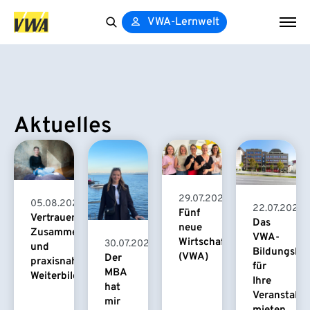
VWA-Lernwelt
Search
for:
Aktuelles
29.07.2026
05.08.2026
22.07.2026
Fünf
Vertrauensvolle
Das
neue
Zusammenarbeit
VWA-
Wirtschaftspsychologinnen
30.07.2026
und
Bildungsha
(VWA)
Der
praxisnahe
für
MBA
Weiterbildung
Ihre
hat
Veranstaltu
mir