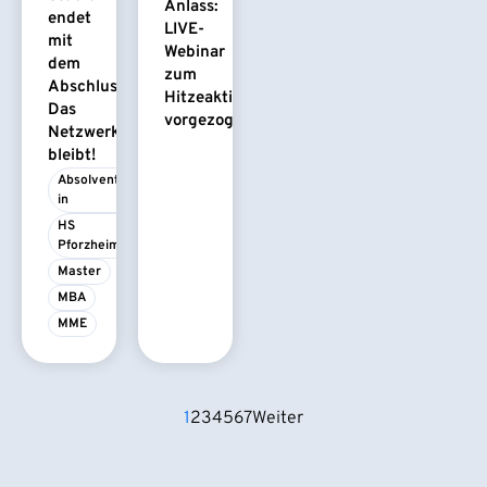
Anlass:
endet
LIVE-
mit
Webinar
dem
zum
Abschluss.
Hitzeaktionsplan
Das
vorgezogen
Netzwerk
bleibt!
Absolvent/-
in
HS 
Pforzheim
Master
MBA
MME
1
2
3
4
5
6
7
Weiter