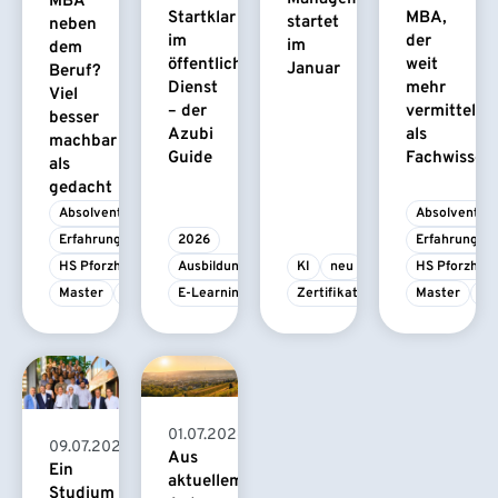
MBA
Startklar
MBA,
startet
neben
im
der
im
dem
öffentlichen
weit
Januar
Beruf?
Dienst
mehr
Viel
– der
vermittelt
besser
Azubi
als
machbar
Guide
Fachwissen
als
gedacht
Absolvent/-in
Absolvent/-i
Erfahrungsbericht
2026
Erfahrungsbe
HS Pforzheim
Ausbildung
KI
neu
HS Pforzhei
Master
MBA
E-Learning
Zertifikatskurs
Master
M
01.07.2026
09.07.2026
Aus
Ein
aktuellem
Studium