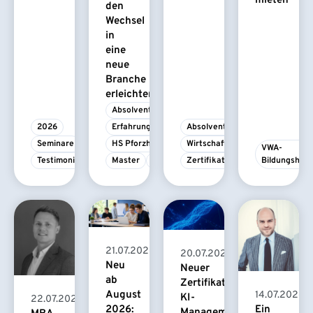
mieten
den
Wechsel
in
eine
neue
Branche
erleichtert
Absolvent/-in
2026
Erfahrungsbericht
Absolvent/-in
Seminare
HS Pforzheim
Wirtschaftspsychologie
VWA-
Testimonial
Master
MBA
Zertifikatskurs
Bildungshau
21.07.2026
20.07.2026
Neu
Neuer
ab
Zertifikatskurs
August
14.07.2026
KI-
22.07.2026
2026:
Ein
Management