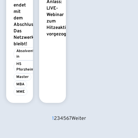
Anlass:
endet
LIVE-
mit
Webinar
dem
zum
Abschluss.
Hitzeaktionsplan
Das
vorgezogen
Netzwerk
bleibt!
Absolvent/-
in
HS 
Pforzheim
Master
MBA
MME
1
2
3
4
5
6
7
Weiter