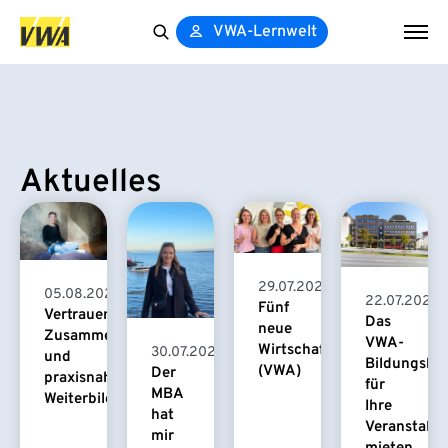
VWA-Lernwelt
Search
for:
Aktuelles
29.07.2026
05.08.2026
22.07.2026
Fünf
Vertrauensvolle
Das
neue
Zusammenarbeit
VWA-
Wirtschaftspsychologinnen
30.07.2026
und
Bildungsha
(VWA)
Der
praxisnahe
für
MBA
Weiterbildung
Ihre
hat
Veranstaltu
mir